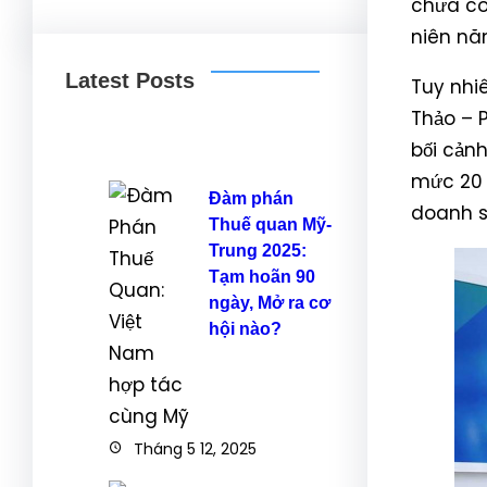
chưa cô
niên nă
Latest Posts
Tuy nhiê
Thảo – 
bối cản
mức 20 –
Đàm phán
doanh s
Thuế quan Mỹ-
Trung 2025:
Tạm hoãn 90
ngày, Mở ra cơ
hội nào?
Tháng 5 12, 2025