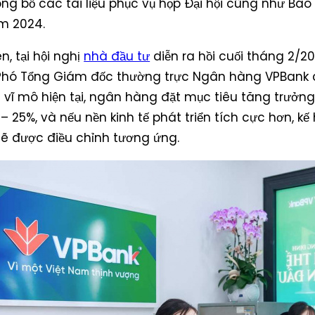
ng bố các tài liệu phục vụ họp Đại hội cũng như Bá
m 2024.
n, tại hội nghị
nhà đầu tư
diễn ra hồi cuối tháng 2/20
Phó Tổng Giám đốc thường trực Ngân hàng VPBank ch
h vĩ mô hiện tại, ngân hàng đặt mục tiêu tăng trưở
 25%, và nếu nền kinh tế phát triển tích cực hơn, kế
ẽ được điều chỉnh tương ứng.