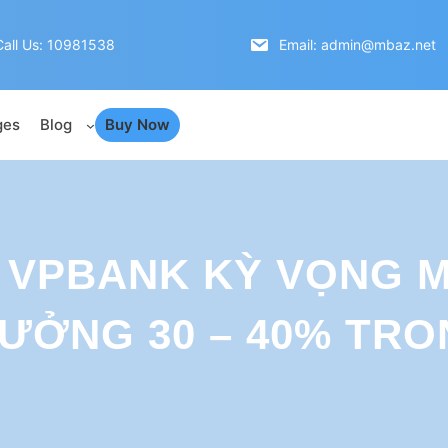
Call Us: 10981538
Email: admin@mbaz.net
ges
Blog
Buy Now
 VPBANK KỲ VỌNG M
ƯỞNG 30 – 40% TRO