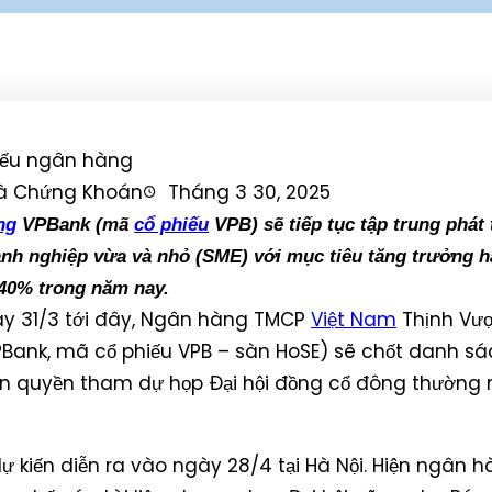
ià Chứng Khoán
Tháng 3 30, 2025
ng
VPBank (mã
cổ phiếu
VPB) sẽ tiếp tục tập trung phát
anh nghiệp vừa và nhỏ (SME) với mục tiêu tăng trưởng 
 40% trong năm nay.
y 31/3 tới đây, Ngân hàng TMCP
Việt Nam
Thịnh Vư
Bank, mã cổ phiếu VPB – sàn HoSE) sẽ chốt danh sá
ện quyền tham dự họp Đại hội đồng cổ đông thường
dự kiến diễn ra vào ngày 28/4 tại Hà Nội. Hiện ngân 