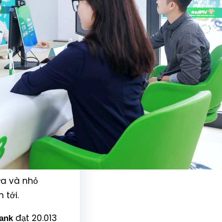
ừa và nhỏ
 tới.
đạt 20.013
ank