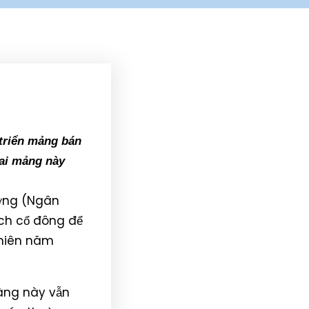
 triển mảng bán
hai mảng này
ợng (Ngân
ch cổ đông để
 niên năm
hàng này vẫn