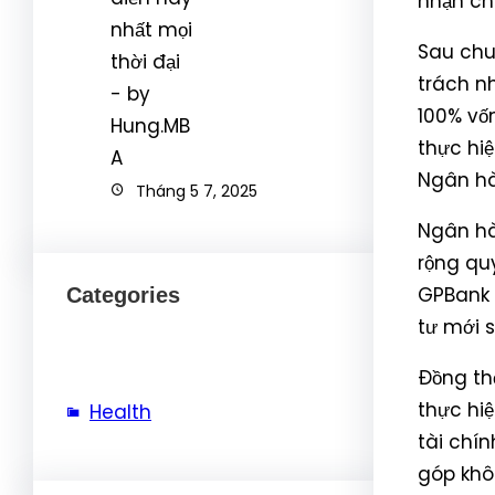
nhận ch
Sau chu
trách n
100% vố
thực hi
Ngân hà
Tháng 5 7, 2025
Ngân hà
rộng qu
GPBank 
Categories
tư mới 
Đồng th
thực hi
Health
tài chín
góp khô