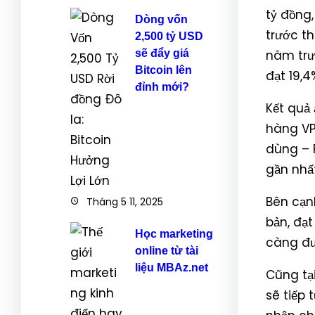
tỷ đồn
Dòng vốn
trước t
2,500 tỷ USD
sẽ đẩy giá
năm trư
Bitcoin lên
đạt 19,
đỉnh mới?
Kết quả
hàng VP
dùng – F
gần nhấ
Bên cạn
Tháng 5 11, 2025
bản, đạ
Học marketing
càng đư
online từ tài
liệu MBAz.net
Cũng tạ
sẽ tiếp 