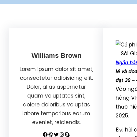
Sói G
Williams Brown
Ngân hà
Lorem ipsum dolor sit amet,
lẻ và do
consectetur adipisicing elit.
đạt 30 –
Dolor, alias aspernatur
Vào ngà
quam voluptates sint,
hàng VP
dolore doloribus voluptas
thực hi
labore temporibus earum
2025.
eveniet, reiciendis.
Đại hội 
Facebook
WordPress
Twitter
Instagram
Skype