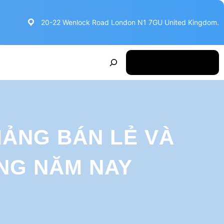
20-22 Wenlock Road London N1 7GU United Kingdom.
S
Make Appointment
e
a
r
c
ẢNG BÁN LẺ VÀ
h
NG NĂM NAY