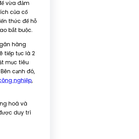
 để vừa đảm
ích của cổ
iến thức để hỗ
ao bắt buộc.
 Ngân hàng
 tiếp tục là 2
ặt mục tiêu
 Bên cạnh đó,
công nghiệp
,
ạng hoá và
được duy trì