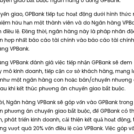
uyển giao bắt buộc ngân hàng 0 đồng GPBank.
yển giao, GPBank tiếp tục hoạt động dưới hình thứ
hiệm hữu hạn một thành viên và do Ngân hàng VPB
n điều lệ. Đồng thời, ngân hàng này là pháp nhân độ
ện hợp nhất báo cáo tài chính vào báo cáo tài chín
ng VPBank.
ng VPBank đánh giá việc tiếp nhận GPBank sẽ đem l
y mô kinh doanh, tiếp cận cơ sở khách hàng, mạng lướ
như một ngân hàng con hoặc bán/chuyển nhượng 
sau khi kết thúc phương án chuyển giao bắt buộc.
ời, Ngân hàng VPBank sẽ góp vốn vào GPBank trong 
ện phương án chuyển giao bắt buộc, để GPBank có 
h, phát triển kinh doanh, cải thiện kết quả hoạt động
ng vượt quá 20% vốn điều lệ của VPBank. Việc góp v