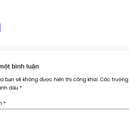
 một bình luận
ủa bạn sẽ không được hiển thị công khai.
Các trường
ánh dấu
*
ận
*