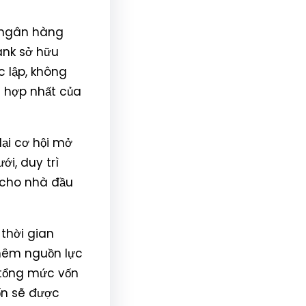
c ngân hàng
ank sở hữu
c lập, không
h hợp nhất của
ại cơ hội mở
i, duy trì
cho nhà đầu
thời gian
thêm nguồn lực
, tổng mức vốn
ốn sẽ được