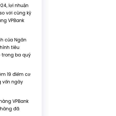
24, lợi nhuận
so với cùng kỳ
àng VPBank
ính của Ngân
hính tiêu
ếp trong ba quý
hêm 19 điểm cơ
g vốn ngày
n hàng VPBank
n hàng đã