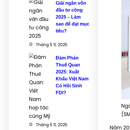
Giải ngân vốn
đầu tư công
2025 – Làm
sao để đạt mục
tiêu?
Tháng 5 11, 2025
Đàm Phán
Thuế Quan
2025: Xuất
Khẩu Việt Nam
Có Hồi Sinh
FDI?
Ngâ
(SM
Tháng 5 11, 2025
Năm 202