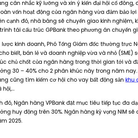
ng cân nhắc kỹ lưỡng và xin ý kiến đại hội cổ đông,
toàn vốn hoạt động của ngân hàng vừa đảm bảo lợi 
ên cạnh đó, nhà băng sẽ chuyển giao kinh nghiệm, k
 trình tái cấu trúc GPBank theo phương án chuyển gi
n lược kinh doanh, Phó Tổng Giám đốc thường trực
ho biết, bán lẻ và doanh nghiệp vừa và nhỏ (SME) sẽ
úc chủ chốt của ngân hàng trong thời gian tới và đ
ưởng 30 – 40% cho 2 phân khúc này trong năm nay.
ng cũng tìm kiếm cơ hội cho vay bất động sản
khu 
 hội,…
h đó, Ngân hàng VPBank đặt mục tiêu tiếp tục đa d
ưởng huy động trên 30%. Ngân hàng kỳ vọng NIM sẽ 
ăm 2025.