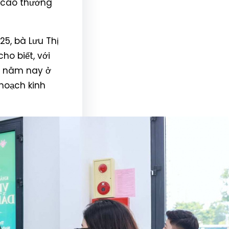
o cáo thường
25, bà Lưu Thị
o biết, với
ng năm nay ở
 hoạch kinh