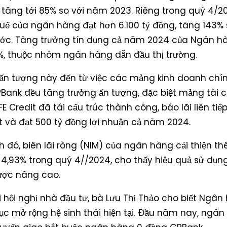
g, tăng tới 85% so với năm 2023. Riêng trong quý 4/20
huế của ngân hàng đạt hơn 6.100 tỷ đồng, tăng 143% 
ớc. Tăng trưởng tín dụng cả năm 2024 của Ngân h
4%, thuộc nhóm ngân hàng dẫn đầu thị trường.
 ấn tượng này đến từ việc các mảng kinh doanh ch
Bank đều tăng trưởng ấn tượng, đặc biệt mảng tài c
E Credit đã tái cấu trúc thành công, báo lãi liên ti
t và đạt 500 tỷ đồng lợi nhuận cả năm 2024.
h đó, biên lãi ròng (NIM) của ngân hàng cải thiện t
t 4,93% trong quý 4//2024, cho thấy hiệu quả sử dụn
ợc nâng cao.
i hội nghị nhà đầu tư, bà Lưu Thị Thảo cho biết Ngâ
tục mở rộng hệ sinh thái hiện tại. Đầu năm nay, ngâ