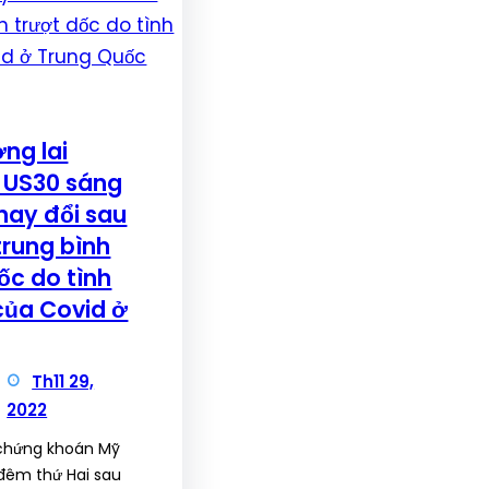
ng lai
 US30 sáng
hay đổi sau
trung bình
ốc do tình
của Covid ở
Th11 29,
2022
 chứng khoán Mỹ
 đêm thứ Hai sau