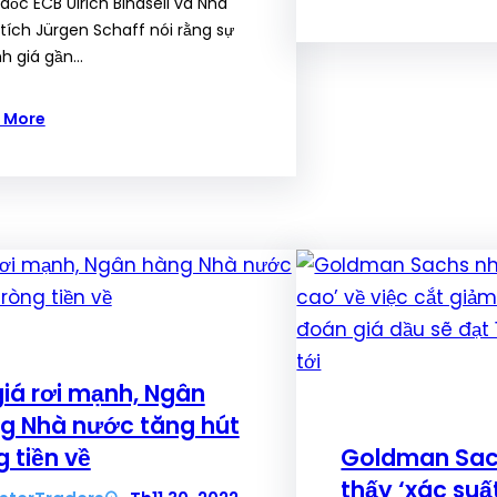
đốc ECB Ulrich Bindseil và Nhà
tích Jürgen Schaff nói rằng sự
nh giá gần…
 More
giá rơi mạnh, Ngân
g Nhà nước tăng hút
g tiền về
Goldman Sac
thấy ‘xác suấ