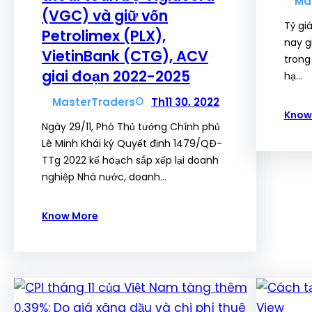
Ma
(VGC) và giữ vốn
Tỷ gi
Petrolimex (PLX),
nay g
VietinBank (CTG), ACV
trong
giai đoạn 2022-2025
hạ…
MasterTraders
Th11 30, 2022
Know
Ngày 29/11, Phó Thủ tướng Chính phủ
Lê Minh Khái ký Quyết định 1479/QĐ-
TTg 2022 kế hoạch sắp xếp lại doanh
nghiệp Nhà nước, doanh…
Know More