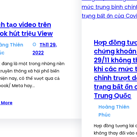
h tạo video trên
tok hút triệu View
Hợp đồng tươ
àng Thiên
Th11 29,
chứng khoán
úc
2022
29/11 không t
k đang là một trong những nền
khi các mức 
truyền thông xã hội phổ biến
chính trượt d
hiện nay, có thể vượt qua cả
trạng bất ổn 
book/ Meta hay…
Trung Quốc
 More
Hoàng Thiên
Phúc
Hợp đồng tương lai
không thay đổi vào