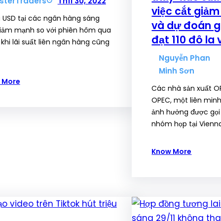
sterTraders
Th11 30, 2022
việc cắt giả
á USD tại các ngân hàng sáng
và dự đoán g
iảm mạnh so với phiên hôm qua
đạt 110 đô la
 khi lãi suất liên ngân hàng cũng
Nguyễn Phan
Minh Sơn
 More
Các nhà sản xuất O
OPEC, một liên min
ảnh hưởng được gọi 
nhóm họp tại Vienn
Know More