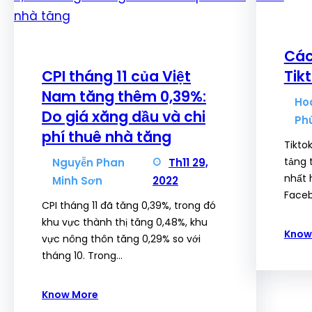
Các
CPI tháng 11 của Việt
Tik
Nam tăng thêm 0,39%:
Ho
Do giá xăng dầu và chi
Ph
phí thuê nhà tăng
Tikto
tảng 
Nguyễn Phan
Th11 29,
nhất 
Minh Sơn
2022
Face
CPI tháng 11 đã tăng 0,39%, trong đó
khu vực thành thị tăng 0,48%, khu
Know
vực nông thôn tăng 0,29% so với
tháng 10. Trong…
Know More