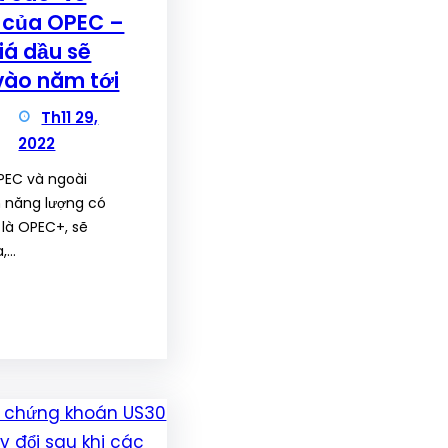
m của OPEC –
iá dầu sẽ
 vào năm tới
Th11 29,
2022
PEC và ngoài
h năng lượng có
là OPEC+, sẽ
a,…