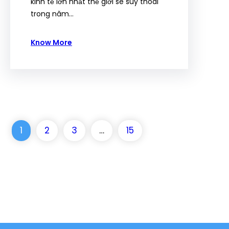
kinh tế lớn nhất thế giới sẽ suy thoái
trong năm…
Know More
1
2
3
…
15