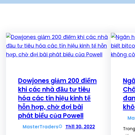
Dowjones giảm 200 điểm
Ngâ
khi các nhà đầu tư tiêu
Châ
hóa các tín hiệu kinh tế
đan
hỗn hợp, chờ đợi bài
khô
phát biểu của Powell
Ma
MasterTraders
Th11 30, 2022
Trong