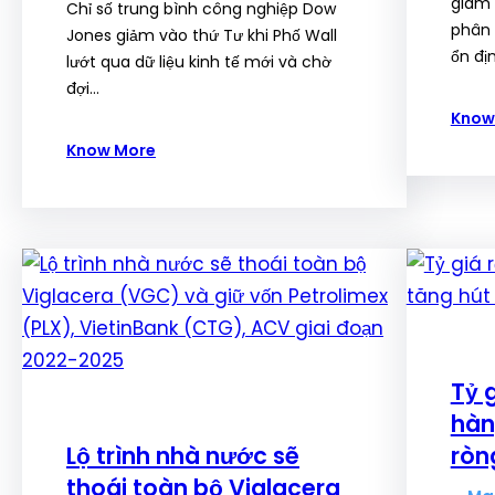
giám 
Chỉ số trung bình công nghiệp Dow
phân 
Jones giảm vào thứ Tư khi Phố Wall
ổn đị
lướt qua dữ liệu kinh tế mới và chờ
đợi…
Know
Know More
Tỷ 
hàn
Lộ trình nhà nước sẽ
ròn
thoái toàn bộ Viglacera