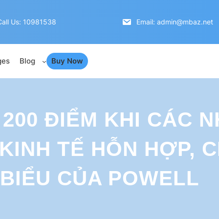
Call Us: 10981538
Email: admin@mbaz.net
ges
Blog
Buy Now
00 ĐIỂM KHI CÁC N
 KINH TẾ HỖN HỢP, 
BIỂU CỦA POWELL