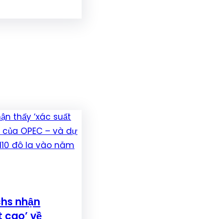
hs nhận
t cao’ về