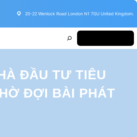
20-22 Wenlock Road London N1 7GU United Kingdom.
S
Make Appointment
e
a
r
HÀ ĐẦU TƯ TIÊU
c
h
CHỜ ĐỢI BÀI PHÁT