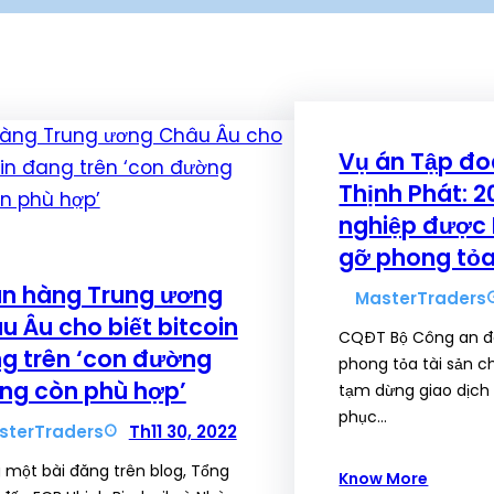
Vụ án Tập đo
Thịnh Phát: 
nghiệp được
gỡ phong tỏa
n hàng Trung ương
MasterTraders
u Âu cho biết bitcoin
CQĐT Bộ Công an đã
g trên ‘con đường
phong tỏa tài sản c
ng còn phù hợp’
tạm dừng giao dịch
phục…
sterTraders
Th11 30, 2022
 một bài đăng trên blog, Tổng
Know More