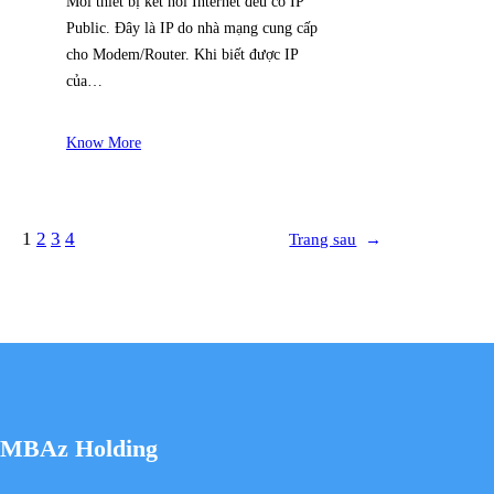
Mỗi thiết bị kết nối Internet đều có IP
Public. Đây là IP do nhà mạng cung cấp
cho Modem/Router. Khi biết được IP
của…
Know More
1
2
3
4
Trang sau
→
MBAz Holding