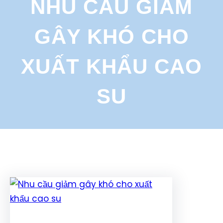
NHU CẦU GIẢM
r
c
GÂY KHÓ CHO
h
XUẤT KHẨU CAO
SU