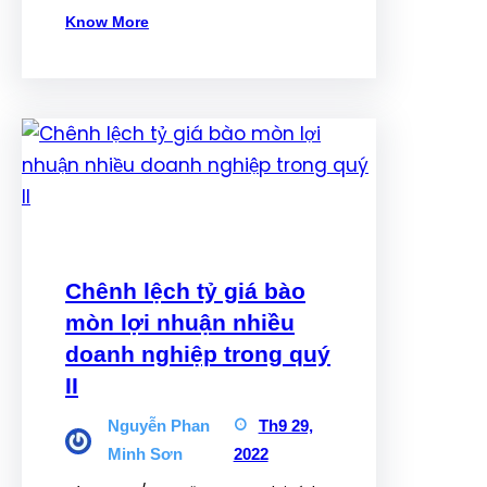
Know More
Chênh lệch tỷ giá bào
mòn lợi nhuận nhiều
doanh nghiệp trong quý
II
Nguyễn Phan
Th9 29,
Minh Sơn
2022