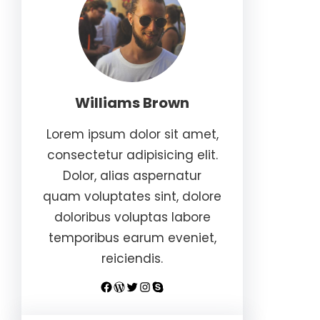
Williams Brown
Lorem ipsum dolor sit amet,
consectetur adipisicing elit.
Dolor, alias aspernatur
quam voluptates sint, dolore
doloribus voluptas labore
temporibus earum eveniet,
reiciendis.
Facebook
WordPress
Twitter
Instagram
Skype