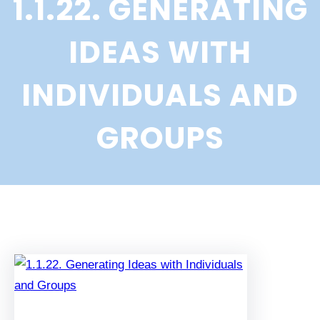
1.1.22. GENERATING
r
c
IDEAS WITH
h
INDIVIDUALS AND
GROUPS