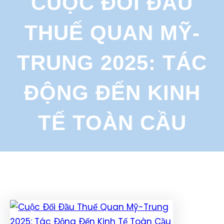
CUỘC ĐỐI ĐẦU
r
c
THUẾ QUAN MỸ-
h
TRUNG 2025: TÁC
ĐỘNG ĐẾN KINH
TẾ TOÀN CẦU