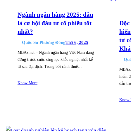
Ngành ngân hàng 2025: đâu
là cơ hội đầu tư cổ phiếu tốt
Độc 
nhất?
hiế
tư c
Quốc Sư Phương Đông
Th5 6, 2025
Khá
MBAz.net – Ngành ngân hàng Việt Nam đang
Quố
đứng trước cuộc sàng lọc khắc nghiệt nhất kể
từ sau đại dịch. Trong bối cảnh thuế…
MBAz.n
hiếm đ
Know More
dẫn t
Know 