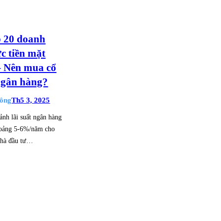
p 20 doanh
ức tiền mặt
– Nên mua cổ
ngân hàng?
ông
Th5 3, 2025
nh lãi suất ngân hàng
hoảng 5-6%/năm cho
 nhà đầu tư…