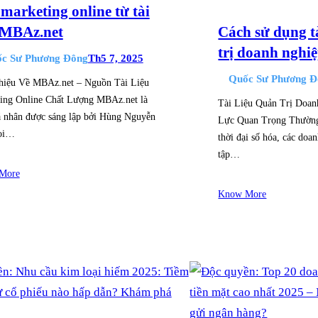
marketing online từ tài
 MBAz.net
Cách sử dụng t
trị doanh nghi
c Sư Phương Đông
Th5 7, 2025
Quốc Sư Phương Đ
hiệu Về MBAz.net – Nguồn Tài Liệu
ing Online Chất Lượng MBAz.net là
Tài Liệu Quản Trị Doa
á nhân được sáng lập bởi Hùng Nguyễn
Lực Quan Trọng Thườn
gọi…
thời đại số hóa, các doa
tập…
More
Know More