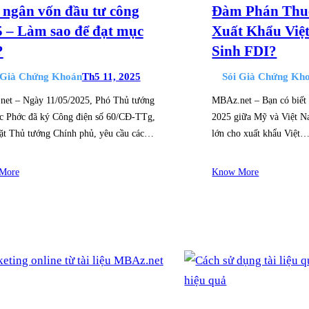
 ngân vốn đầu tư công
Đàm Phán Thu
 – Làm sao để đạt mục
Xuất Khẩu Việ
?
Sinh FDI?
 Già Chứng Khoán
Th5 11, 2025
Sói Già Chứng Kh
et – Ngày 11/05/2025, Phó Thủ tướng
MBAz.net – Bạn có biết
 Phớc đã ký Công điện số 60/CĐ-TTg,
2025 giữa Mỹ và Việt N
ặt Thủ tướng Chính phủ, yêu cầu các…
lớn cho xuất khẩu Việt
More
Know More