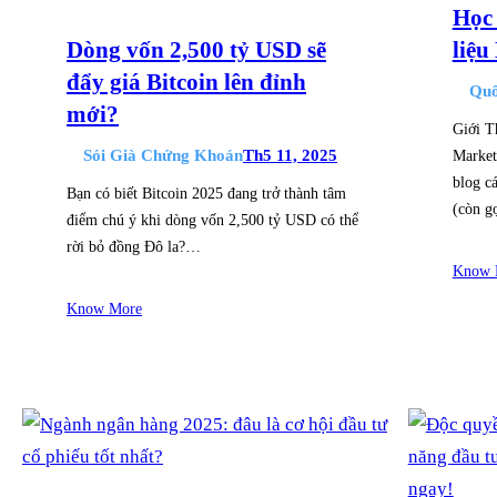
Học 
Dòng vốn 2,500 tỷ USD sẽ
liệu
đẩy giá Bitcoin lên đỉnh
Quố
mới?
Giới T
Sói Già Chứng Khoán
Th5 11, 2025
Market
blog c
Bạn có biết Bitcoin 2025 đang trở thành tâm
(còn 
điểm chú ý khi dòng vốn 2,500 tỷ USD có thể
rời bỏ đồng Đô la?…
Know 
Know More