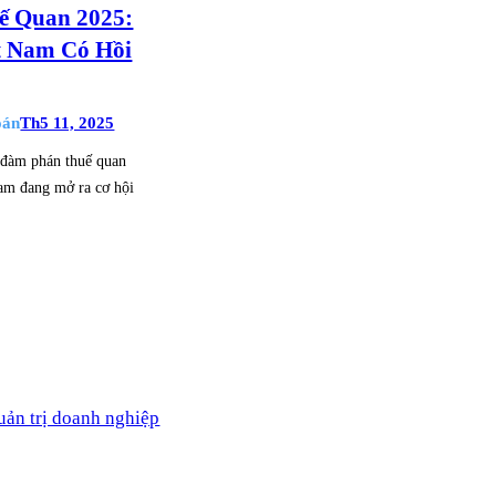
ế Quan 2025:
t Nam Có Hồi
oán
Th5 11, 2025
 đàm phán thuế quan
am đang mở ra cơ hội
…