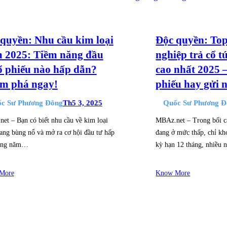
quyền: Nhu cầu kim loại
Độc quyền: To
m 2025: Tiềm năng đầu
nghiệp trả cổ t
ổ phiếu nào hấp dẫn?
cao nhất 2025 
m phá ngay!
phiếu hay gửi 
c Sư Phương Đông
Th5 3, 2025
Quốc Sư Phương Đ
et – Bạn có biết nhu cầu về kim loại
MBAz.net – Trong bối cả
ang bùng nổ và mở ra cơ hội đầu tư hấp
đang ở mức thấp, chỉ k
rong năm…
kỳ hạn 12 tháng, nhiều
More
Know More