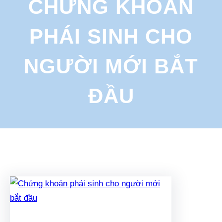
CHỨNG KHOÁN
r
c
PHÁI SINH CHO
h
NGƯỜI MỚI BẮT
ĐẦU