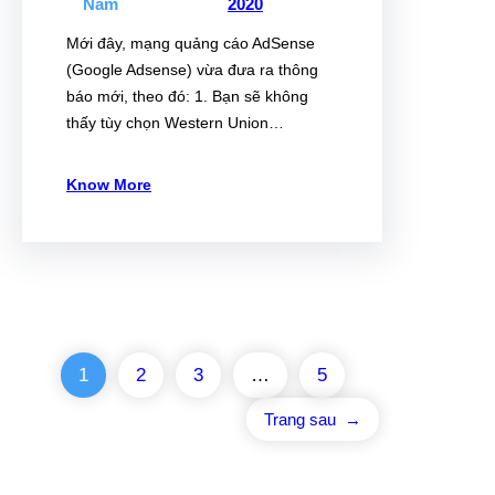
Nam
2020
Mới đây, mạng quảng cáo AdSense
(Google Adsense) vừa đưa ra thông
báo mới, theo đó: 1. Bạn sẽ không
thấy tùy chọn Western Union…
Know More
1
2
3
…
5
Trang sau
→