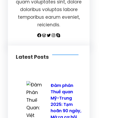
quam voluptates sint, dolore
doloribus voluptas labore
temporibus earum eveniet,
reiciendis.
Facebook
WordPress
Twitter
Instagram
Skype
Latest Posts
Đàm phán
Thuế quan
Mỹ-Trung
2025: Tạm
hoãn 90 ngày,
Mở ra cơ hội