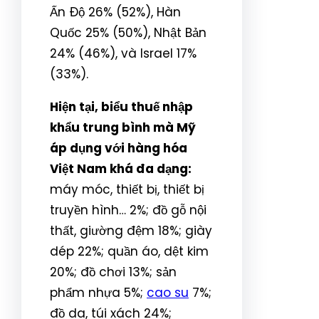
Ấn Độ 26% (52%), Hàn
Quốc 25% (50%), Nhật Bản
24% (46%), và Israel 17%
(33%).
Hiện tại, biểu thuế nhập
khẩu trung bình mà Mỹ
áp dụng với hàng hóa
Việt Nam khá đa dạng:
máy móc, thiết bị, thiết bị
truyền hình… 2%; đồ gỗ nội
thất, giường đệm 18%; giày
dép 22%; quần áo, dệt kim
20%; đồ chơi 13%; sản
phẩm nhựa 5%;
cao su
7%;
đồ da, túi xách 24%;