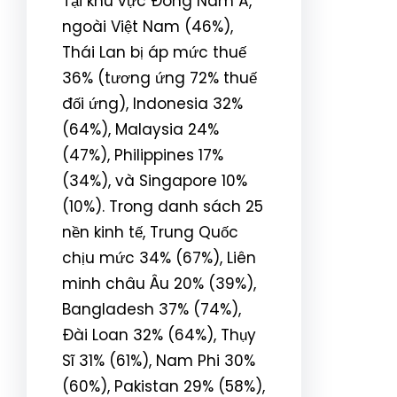
Tại khu vực Đông Nam Á,
ngoài Việt Nam (46%),
Thái Lan bị áp mức thuế
36% (tương ứng 72% thuế
đối ứng), Indonesia 32%
(64%), Malaysia 24%
(47%), Philippines 17%
(34%), và Singapore 10%
(10%). Trong danh sách 25
nền kinh tế, Trung Quốc
chịu mức 34% (67%), Liên
minh châu Âu 20% (39%),
Bangladesh 37% (74%),
Đài Loan 32% (64%), Thụy
Sĩ 31% (61%), Nam Phi 30%
(60%), Pakistan 29% (58%),