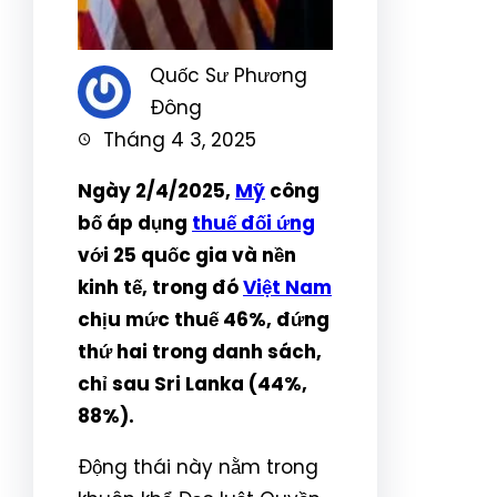
Quốc Sư Phương
Đông
Tháng 4 3, 2025
Ngày 2/4/2025,
Mỹ
công
bố áp dụng
thuế đối ứng
với 25 quốc gia và nền
kinh tế, trong đó
Việt Nam
chịu mức thuế 46%, đứng
thứ hai trong danh sách,
chỉ sau Sri Lanka (44%,
88%).
Động thái này nằm trong