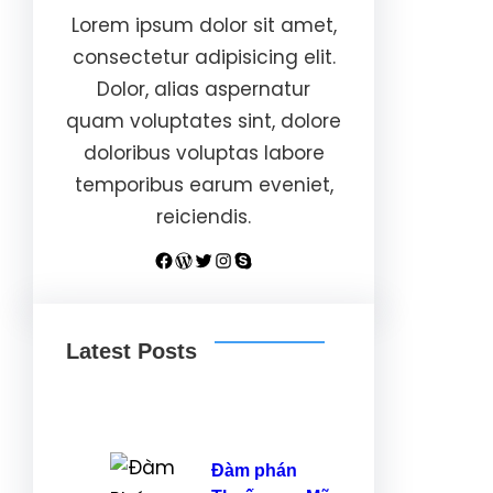
Lorem ipsum dolor sit amet,
consectetur adipisicing elit.
Dolor, alias aspernatur
quam voluptates sint, dolore
doloribus voluptas labore
temporibus earum eveniet,
reiciendis.
Facebook
WordPress
Twitter
Instagram
Skype
Latest Posts
Đàm phán