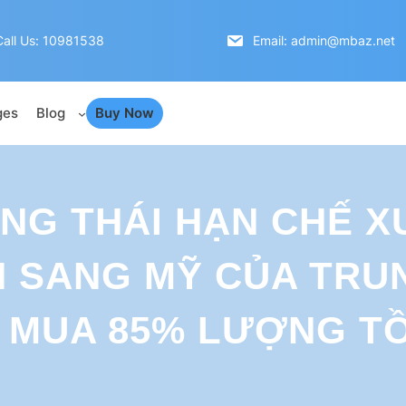
Call Us: 10981538
Email: admin@mbaz.net
ges
Blog
Buy Now
NG THÁI HẠN CHẾ X
 SANG MỸ CỦA TRUN
 MUA 85% LƯỢNG T