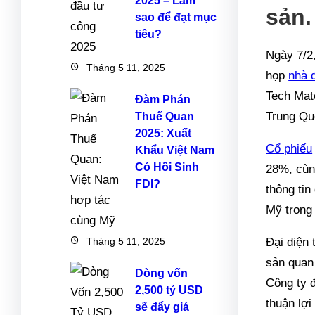
2025 – Làm
sản.
sao để đạt mục
tiêu?
Ngày 7/2
Tháng 5 11, 2025
họp
nhà 
Tech Mat
Đàm Phán
Trung Qu
Thuế Quan
2025: Xuất
Cổ phiếu
Khẩu Việt Nam
Có Hồi Sinh
28%, cùn
FDI?
thông ti
Mỹ trong 
Tháng 5 11, 2025
Đại diện
sản quan
Dòng vốn
Công ty đ
2,500 tỷ USD
thuận lợ
sẽ đẩy giá