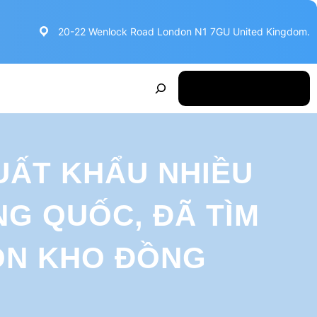
20-22 Wenlock Road London N1 7GU United Kingdom.
S
Make Appointment
e
a
r
UẤT KHẨU NHIỀU
c
h
G QUỐC, ĐÃ TÌM
ỒN KHO ĐỒNG