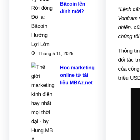
Bitcoin lên
“Lệnh cấ
đỉnh mới?
Vonfram v
nhiên, c
chúng tô
Thông ti
Tháng 5 11, 2025
đối tác t
Học marketing
của công
online từ tài
triệu US
liệu MBAz.net