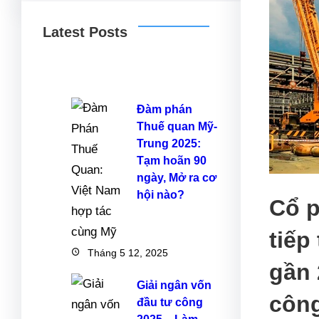
Latest Posts
Đàm phán
Thuế quan Mỹ-
Trung 2025:
Tạm hoãn 90
ngày, Mở ra cơ
hội nào?
Cổ p
tiếp
Tháng 5 12, 2025
gần 
Giải ngân vốn
công
đầu tư công