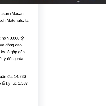
 Masan (Masan
ch Materials, là
 hơn 3.868 tỷ
 và đồng cao
 kỳ lỗ gộp gần
0 tỷ đồng của
uần đạt 14.336
 lỗ kỷ lục 1.587