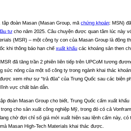
, tập đoàn Masan (Masan Group, mã
chứng khoán
: MSN) đã
đầu tư
cho năm 2025. Câu chuyện được quan tâm lúc này v
erials (MSR) – một công ty con của Masan Group là động th
ốc khi thông báo hạn chế
xuất khẩu
các khoáng sản then c
MSR đã tăng trần 2 phiên liên tiếp trên UPCoM tương đươ
g sức nóng của một số công ty trong ngành khai thác khoá
n được xem như sự “trả đũa” của Trung Quốc sau các biện p
lĩnh vực chất bán dẫn.
 tập đoàn Masan Group cho biết, Trung Quốc cấm xuất khẩu
 trọng cho sản xuất công nghiệp Mỹ, trong đó có cả Vonfra
ang chờ đợi chỉ số giá mới xuất hiện sau lệnh cấm này, có
i mà Masan High-Tech Materials khai thác được.