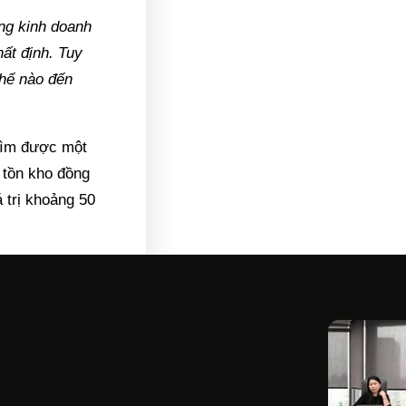
ng kinh doanh
hất định. Tuy
thế nào đến
 tìm được một
 tồn kho đồng
 trị khoảng 50