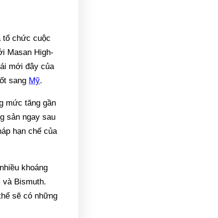
 tổ chức cuộc
ới Masan High-
ái mới đây của
hốt sang
Mỹ
.
ng mức tăng gần
ng sản ngay sau
háp hạn chế của
 nhiều khoáng
m và Bismuth.
 thể sẽ có những