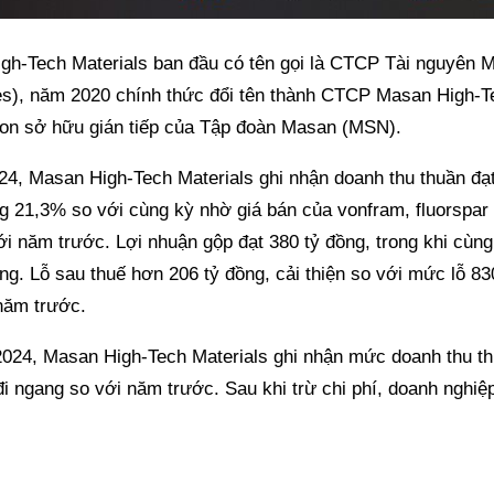
gh-Tech Materials ban đầu có tên gọi là CTCP Tài nguyên
s), năm 2020 chính thức đổi tên thành CTCP Masan High-Te
con sở hữu gián tiếp của Tập đoàn Masan (MSN).
24, Masan High-Tech Materials ghi nhận doanh thu thuần đạt
ng 21,3% so với cùng kỳ nhờ giá bán của vonfram, fluorspar
i năm trước. Lợi nhuận gộp đạt 380 tỷ đồng, trong khi cùng
ng. Lỗ sau thuế hơn 206 tỷ đồng, cải thiện so với mức lỗ 83
năm trước.
024, Masan High-Tech Materials ghi nhận mức doanh thu th
đi ngang so với năm trước. Sau khi trừ chi phí, doanh nghiệp