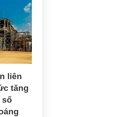
n liên
ức tăng
 số
hoáng