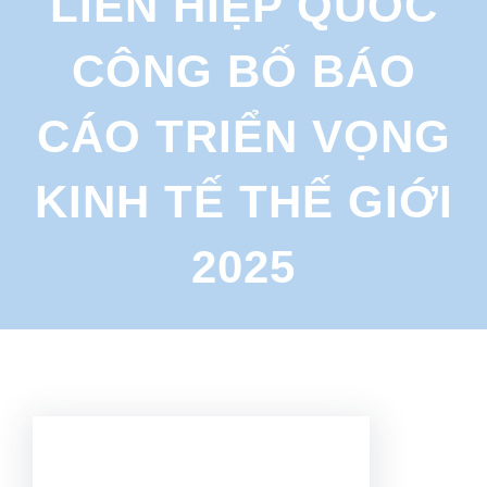
LIÊN HIỆP QUỐC
r
c
CÔNG BỐ BÁO
h
CÁO TRIỂN VỌNG
KINH TẾ THẾ GIỚI
2025