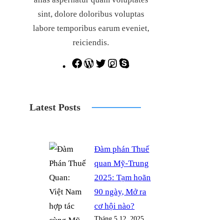
sint, dolore doloribus voluptas
labore temporibus earum eveniet,
reiciendis.
F
W
T
I
S
a
o
w
n
k
c
r
i
s
y
Latest Posts
e
d
t
t
p
b
P
t
a
e
o
r
e
g
Đàm phán Thuế
o
e
r
r
quan Mỹ-Trung
k
s
a
2025: Tạm hoãn
s
m
90 ngày, Mở ra
cơ hội nào?
Tháng 5 12, 2025