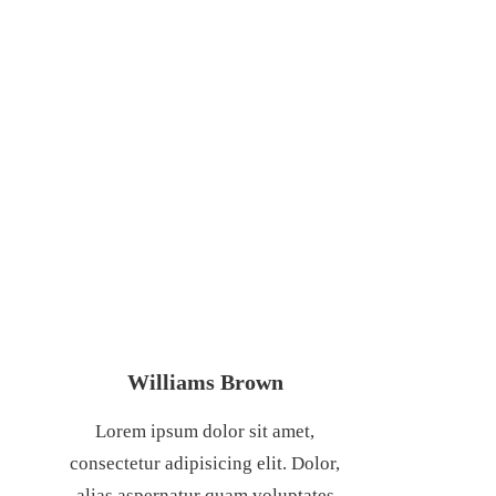
TĂNG GẤP ĐÔI
THUẾ VỚI TRUNG
QUỐC
Williams Brown
Lorem ipsum dolor sit amet,
consectetur adipisicing elit. Dolor,
alias aspernatur quam voluptates