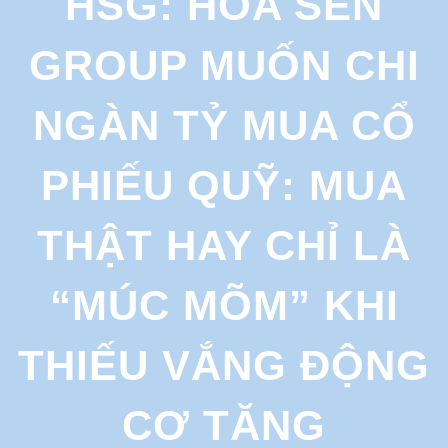
HSG: HOA SEN
r
c
GROUP MUỐN CHI
h
NGÀN TỶ MUA CỔ
PHIẾU QUỸ: MUA
THẬT HAY CHỈ LÀ
“MÚC MÕM” KHI
THIẾU VẮNG ĐỘNG
CƠ TĂNG