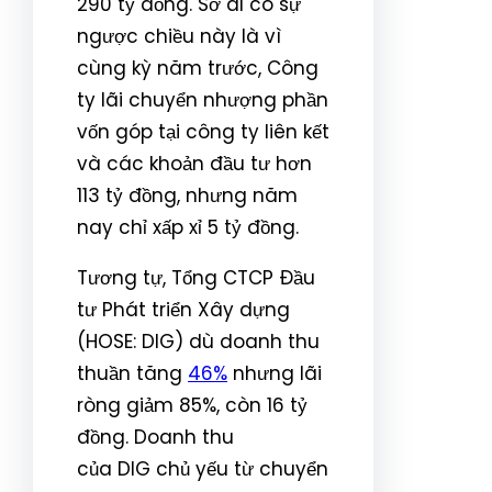
290 tỷ đồng. Sở dĩ có sự
ngược chiều này là vì
cùng kỳ năm trước, Công
ty lãi chuyển nhượng phần
vốn góp tại công ty liên kết
và các khoản đầu tư hơn
113 tỷ đồng, nhưng năm
nay chỉ xấp xỉ 5 tỷ đồng.
Tương tự, Tổng CTCP Đầu
tư Phát triển Xây dựng
(HOSE: DIG) dù doanh thu
thuần tăng
46%
nhưng lãi
ròng giảm 85%, còn 16 tỷ
đồng. Doanh thu
của DIG chủ yếu từ chuyển