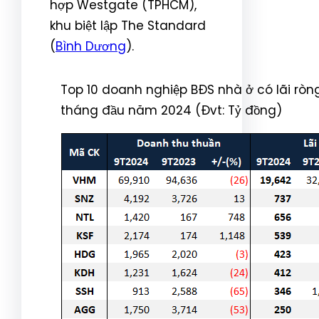
hợp Westgate (TPHCM),
khu biệt lập The Standard
(
Bình Dương
).
Top 10 doanh nghiệp BĐS nhà ở có lãi ròng
tháng đầu năm 2024 (Đvt: Tỷ đồng)