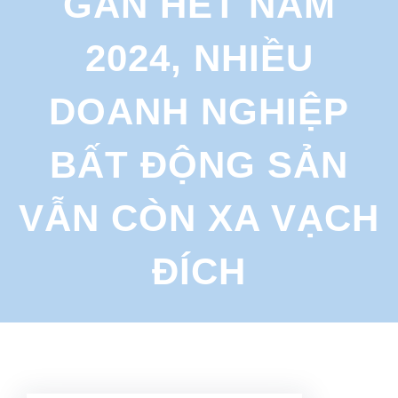
GẦN HẾT NĂM
r
c
2024, NHIỀU
h
DOANH NGHIỆP
BẤT ĐỘNG SẢN
VẪN CÒN XA VẠCH
ĐÍCH