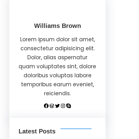
Williams Brown
Lorem ipsum dolor sit amet,
consectetur adipisicing elit.
Dolor, alias aspernatur
quam voluptates sint, dolore
doloribus voluptas labore
temporibus earum eveniet,
reiciendis.
Facebook
WordPress
Twitter
Instagram
Skype
Latest Posts