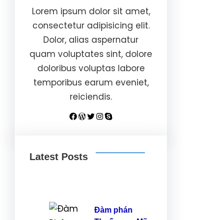
Lorem ipsum dolor sit amet,
consectetur adipisicing elit.
Dolor, alias aspernatur
quam voluptates sint, dolore
doloribus voluptas labore
temporibus earum eveniet,
reiciendis.
Facebook
WordPress
Twitter
Instagram
Skype
Latest Posts
Đàm phán