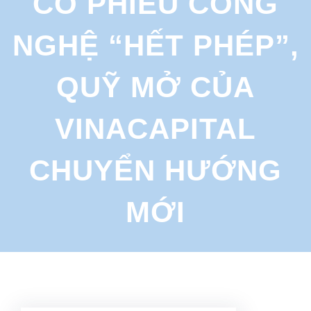
CỔ PHIẾU CÔNG
r
c
NGHỆ “HẾT PHÉP”,
h
QUỸ MỞ CỦA
VINACAPITAL
CHUYỂN HƯỚNG
MỚI