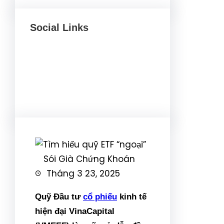
Social Links
Facebook
Twitter
LinkedIn
Instagram
Sói Già Chứng Khoán
Tháng 3 23, 2025
Quỹ Đầu tư
cổ phiếu
kinh tế
hiện đại VinaCapital