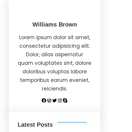
Williams Brown
Lorem ipsum dolor sit amet,
consectetur adipisicing elit.
Dolor, alias aspernatur
quam voluptates sint, dolore
doloribus voluptas labore
temporibus earum eveniet,
reiciendis.
Facebook
WordPress
Twitter
Instagram
Skype
Latest Posts