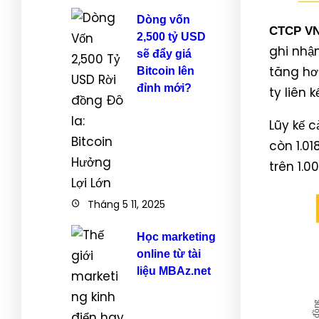
Dòng vốn
CTCP V
2,500 tỷ USD
ghi nhận
sẽ đẩy giá
tăng hơ
Bitcoin lên
đỉnh mới?
ty liên 
Lũy kế 
còn 1.01
trên 1.0
Tháng 5 11, 2025
Học marketing
online từ tài
liệu MBAz.net