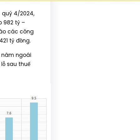
 quý 4/2024,
p 982 tỷ –
vào các công
421 tỷ đồng.
tỷ năm ngoái
 lỗ sau thuế