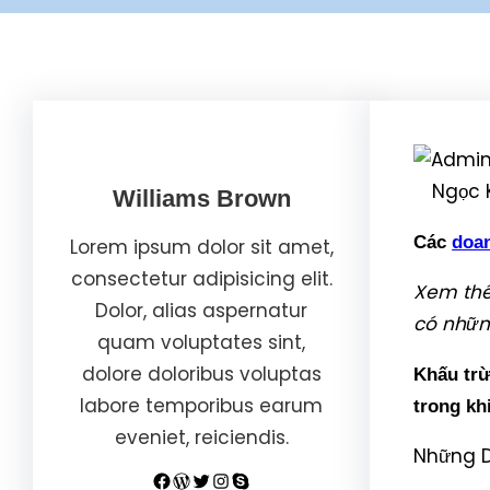
Ngọc 
Williams Brown
Các
doa
Lorem ipsum dolor sit amet,
consectetur adipisicing elit.
Xem thê
Dolor, alias aspernatur
có nhữn
quam voluptates sint,
dolore doloribus voluptas
Khấu trừ
labore temporibus earum
trong kh
eveniet, reiciendis.
Những D
Facebook
WordPress
Twitter
Instagram
Skype