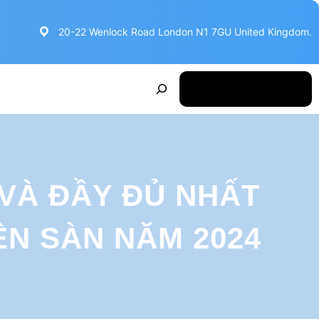
20-22 Wenlock Road London N1 7GU United Kingdom.
S
Make Appointment
e
a
r
c
VÀ ĐẦY ĐỦ NHẤT
h
ÊN SÀN NĂM 2024