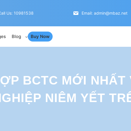
Call Us: 10981538
Email: admin@mbaz.net
ges
Blog
Buy Now
ỢP BCTC MỚI NHẤT 
GHIỆP NIÊM YẾT TR