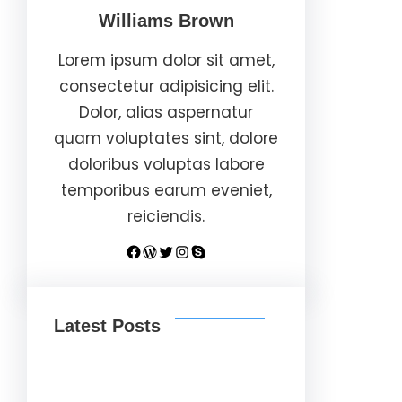
Williams Brown
Lorem ipsum dolor sit amet,
consectetur adipisicing elit.
Dolor, alias aspernatur
quam voluptates sint, dolore
doloribus voluptas labore
temporibus earum eveniet,
reiciendis.
Facebook
WordPress
Twitter
Instagram
Skype
Latest Posts