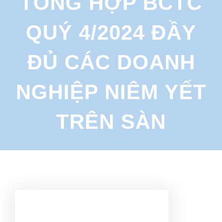
TỔNG HỢP BCTC
r
c
QUÝ 4/2024 ĐẦY
h
ĐỦ CÁC DOANH
NGHIỆP NIÊM YẾT
TRÊN SÀN