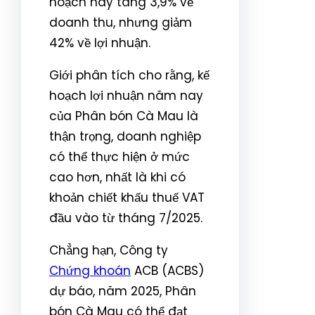
hoạch này tăng 3,9% về
doanh thu, nhưng giảm
42% về lợi nhuận.
Giới phân tích cho rằng, kế
hoạch lợi nhuận năm nay
của Phân bón Cà Mau là
thận trọng, doanh nghiệp
có thể thực hiện ở mức
cao hơn, nhất là khi có
khoản chiết khấu thuế VAT
đầu vào từ tháng 7/2025.
Chẳng hạn, Công ty
Chứng khoán
ACB (ACBS)
dự báo, năm 2025, Phân
bón Cà Mau có thể đạt