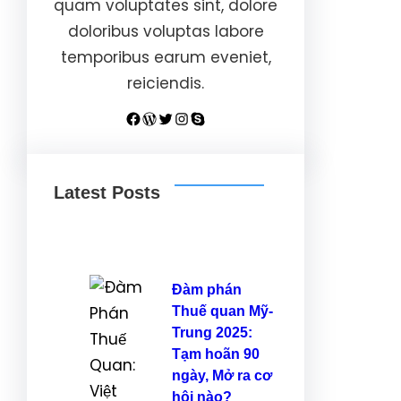
quam voluptates sint, dolore
doloribus voluptas labore
temporibus earum eveniet,
reiciendis.
Facebook
WordPress
Twitter
Instagram
Skype
Latest Posts
Đàm phán
Thuế quan Mỹ-
Trung 2025:
Tạm hoãn 90
ngày, Mở ra cơ
hội nào?