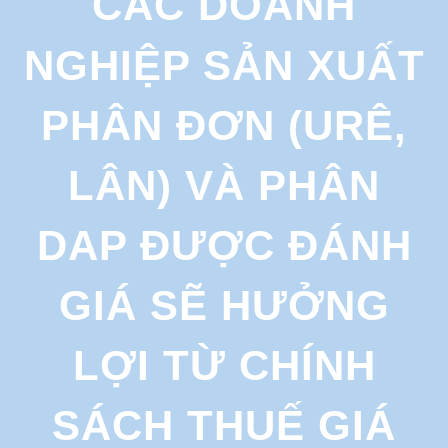
CÁC DOANH
r
c
NGHIỆP SẢN XUẤT
h
PHÂN ĐƠN (URÊ,
LÂN) VÀ PHÂN
DAP ĐƯỢC ĐÁNH
GIÁ SẼ HƯỞNG
LỢI TỪ CHÍNH
SÁCH THUẾ GIÁ