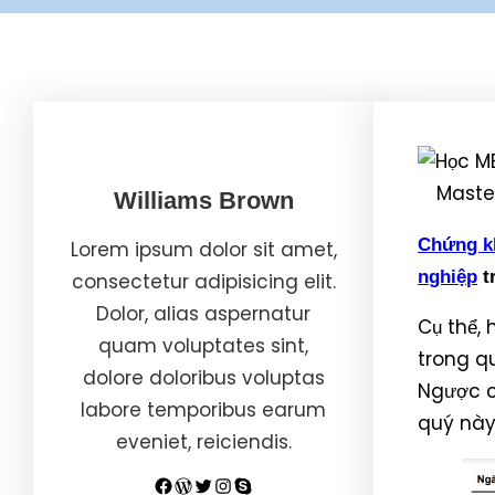
Maste
Williams Brown
Chứng k
Lorem ipsum dolor sit amet,
nghiệp
t
consectetur adipisicing elit.
Dolor, alias aspernatur
Cụ thể,
quam voluptates sint,
trong q
dolore doloribus voluptas
Ngược c
labore temporibus earum
quý này
eveniet, reiciendis.
Facebook
WordPress
Twitter
Instagram
Skype