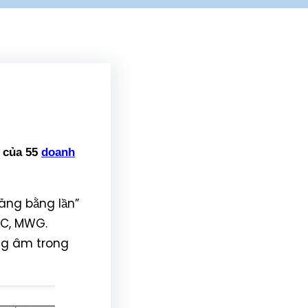
 của 55
doanh
tăng bằng lần”
DC, MWG.
ởng âm trong