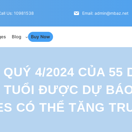
Call Us: 10981538
Email: admin@mbaz.net
ges
Blog
Buy Now
QUÝ 4/2024 CỦA 55
N TUỔI ĐƯỢC DỰ BÁ
ES CÓ THỂ TĂNG TR