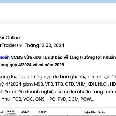
rTraders
Tháng 12 30, 2024
hoán
VCBS vừa đưa ra dự báo về tăng trưởng lợi nhuận
rong quý 4/2024 và cả năm 2025.
 hàng loạt doanh nghiệp dự báo ghi nhận lợi nhuận “
uý 4/2024 gồm MSB, VPB, TPB, CTD, VHM, KDH, NLG , H
hiều, nhiều doanh nghiệp sẽ có lợi nhuận tăng trư
 như TCB, VGC, QNS, HPG, PVD, DCM, POW,….