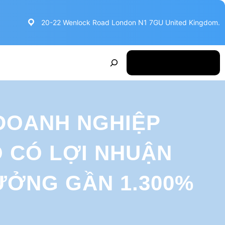
20-22 Wenlock Road London N1 7GU United Kingdom.
S
Make Appointment
e
a
r
 DOANH NGHIỆP
c
h
O CÓ LỢI NHUẬN
ƯỞNG GẦN 1.300%