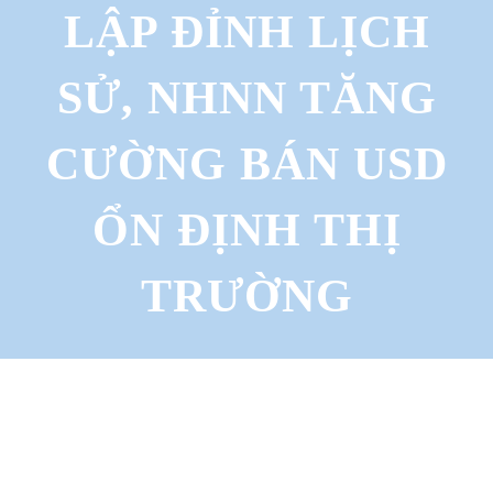
c
LẬP ĐỈNH LỊCH
h
SỬ, NHNN TĂNG
CƯỜNG BÁN USD
ỔN ĐỊNH THỊ
TRƯỜNG