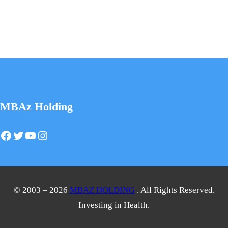
MBAz Holding
Facebook
Twitter
YouTube
Instagram
© 2003 – 2026
MBAZ HOLDING
. All Rights Reserved.
Investing in Health.