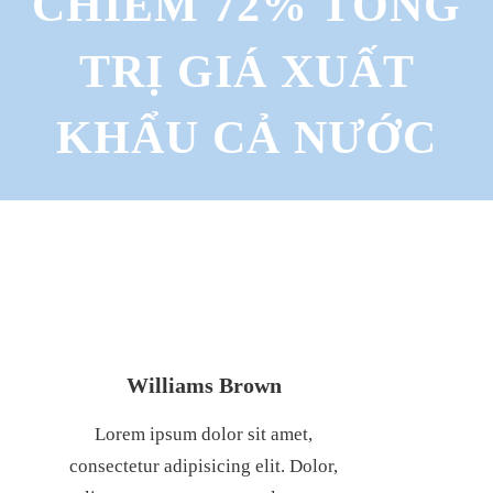
CHIẾM 72% TỔNG
TRỊ GIÁ XUẤT
KHẨU CẢ NƯỚC
Williams Brown
Lorem ipsum dolor sit amet,
consectetur adipisicing elit. Dolor,