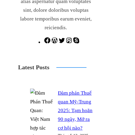
alias aspernatur quam voluptates
sint, dolore doloribus voluptas
labore temporibus earum eveniet,
reiciendis.
F
W
T
I
S
a
o
w
n
k
c
r
i
s
y
Latest Posts
e
d
t
t
p
b
P
t
a
e
o
r
e
g
Đàm phán Thuế
o
e
r
r
quan Mỹ-Trung
k
s
a
2025: Tạm hoãn
s
m
90 ngày, Mở ra
cơ hội nào?