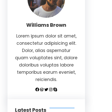
Williams Brown
Lorem ipsum dolor sit amet,
consectetur adipisicing elit.
Dolor, alias aspernatur
quam voluptates sint, dolore
doloribus voluptas labore
temporibus earum eveniet,
reiciendis.
Facebook
WordPress
Twitter
Instagram
Skype
Latest Posts