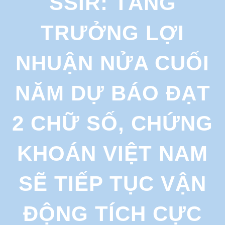
SSIR: TĂNG
r
c
TRƯỞNG LỢI
h
NHUẬN NỬA CUỐI
NĂM DỰ BÁO ĐẠT
2 CHỮ SỐ, CHỨNG
KHOÁN VIỆT NAM
SẼ TIẾP TỤC VẬN
ĐỘNG TÍCH CỰC