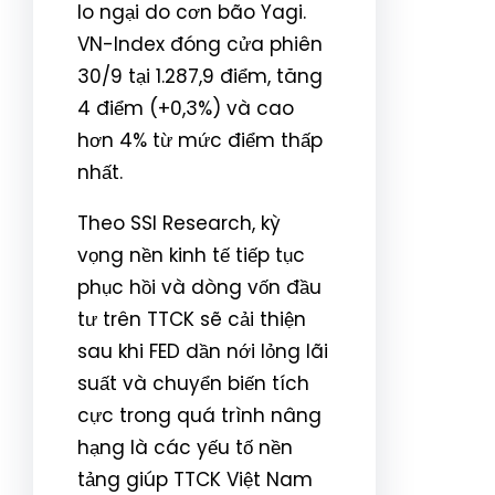
lo ngại do cơn bão Yagi.
VN-Index đóng cửa phiên
30/9 tại 1.287,9 điểm, tăng
4 điểm (+0,3%) và cao
hơn 4% từ mức điểm thấp
nhất.
Theo SSI Research, kỳ
vọng nền kinh tế tiếp tục
phục hồi và dòng vốn đầu
tư trên TTCK sẽ cải thiện
sau khi FED dần nới lỏng lãi
suất và chuyển biến tích
cực trong quá trình nâng
hạng là các yếu tố nền
tảng giúp TTCK Việt Nam