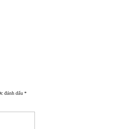
ợc đánh dấu
*