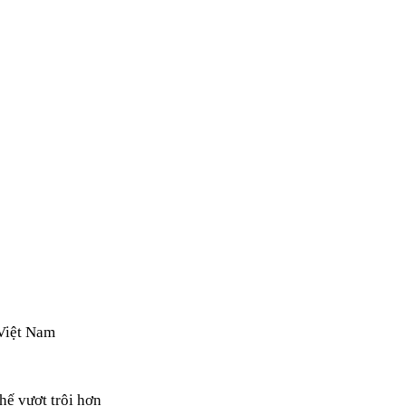
HẾ TRÊN BẢN ĐỒ
N CẦU
hế vượt trội hơn