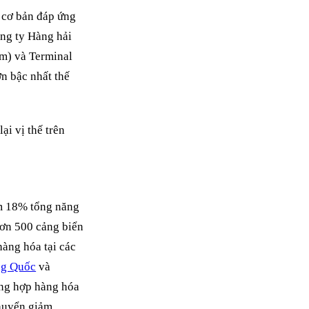
u cơ bản đáp ứng
ng ty Hàng hải
am) và Terminal
ớn bậc nhất thế
ếm 18% tổng năng
 hơn 500 cảng biển
àng hóa tại các
ng Quốc
và
ờng hợp hàng hóa
chuyển giảm