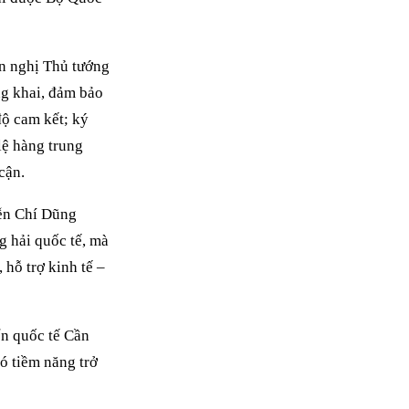
ến nghị Thủ tướng
ng khai, đảm bảo
độ cam kết; ký
lệ hàng trung
cận.
ễn Chí Dũng
g hải quốc tế, mà
 hỗ trợ kinh tế –
n quốc tế Cần
có tiềm năng trở