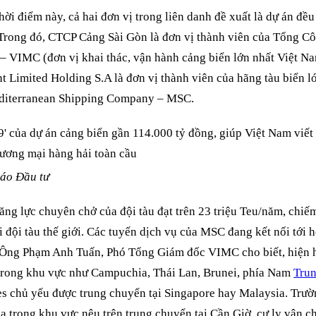
hời điểm này, cả hai đơn vị trong liên danh đề xuất là dự án đề
Trong đó, CTCP Cảng Sài Gòn là đơn vị thành viên của Tổng Cô
– VIMC (đơn vị khai thác, vận hành cảng biển lớn nhất Việt N
t Limited Holding S.A là đơn vị thành viên của hãng tàu biển l
editerranean Shipping Company – MSC.
áo Đầu tư
ng lực chuyên chở của đội tàu đạt trên 23 triệu Teu/năm, chi
ải đội tàu thế giới. Các tuyến dịch vụ của MSC đang kết nối tới
 Ông Phạm Anh Tuấn, Phó Tổng Giám đốc VIMC cho biết, hiện h
trong khu vực như Campuchia, Thái Lan, Brunei, phía Nam
Tru
es chủ yếu được trung chuyển tại Singapore hay Malaysia. Trư
ia trong khu vực nêu trên trung chuyển tại Cần Giờ, cự ly vận 