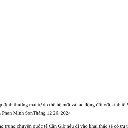
 NAM VIẾT LẠI VỊ T
MẠI HÀNG HẢI TOÀ
 Phan Minh Sơn
Tháng 12 26, 2024
g trung chuyển quốc tế Cần Giờ nếu đi vào khai thác sẽ có ưu t