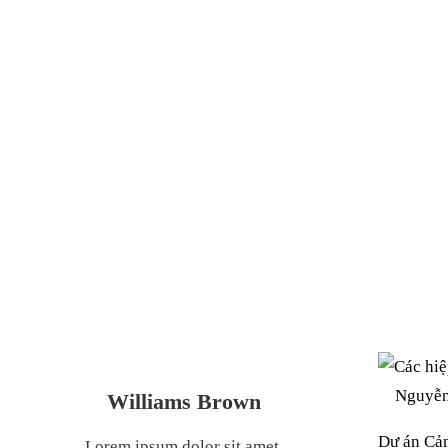
ĐỒNG, GIÚP VIỆT
THƯƠNG 
Nguyễn
Williams Brown
Dự án Cản
Lorem ipsum dolor sit amet,