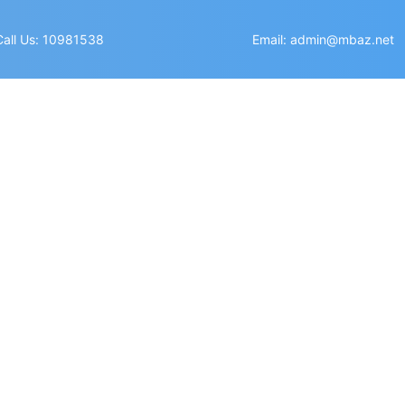
Call Us: 10981538
Email: admin@mbaz.net
ỦA DỰ ÁN CẢNG BIỂN 