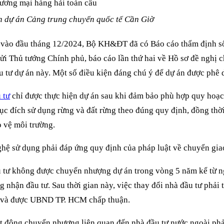
h dự án Cảng trung chuyển quốc tế Cần Giờ
 vào đầu tháng 12/2024, Bộ KH&ĐT đã có Báo cáo thẩm định 
 Thủ tướng Chính phủ, báo cáo lần thứ hai về Hồ sơ đề nghị 
u tư dự án này. Một số điều kiện đáng chú ý để dự án được phê 
 tư
chỉ được thực hiện dự án sau khi đảm bảo phù hợp quy hoạc
c đích sử dụng rừng và đất rừng theo đúng quy định, đồng thờ
o vệ môi trường.
hệ sử dụng phải đáp ứng quy định của pháp luật về chuyển gia
 tư không được chuyển nhượng dự án trong vòng 5 năm kể từ 
g nhận đầu tư. Sau thời gian này, việc thay đổi nhà đầu tư phải 
t và được UBND TP. HCM chấp thuận.
t động chuyển nhượng liên quan đến nhà đầu tư nước ngoài ph