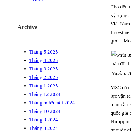
Cho đến t
kỳ vọng. 
Việt Nam 
Archive
Investmen
giới – M
Tháng 5 2025
Tháng 4 2025
Tháng 3 2025
Nguồn: B
Tháng 2 2025
Tháng 1 2025
MSC có nă
Tháng 12 2024
lực vận t
Tháng mười một 2024
toàn cầu.
Tháng 10 2024
quốc gia 
Tháng 9 2024
Philippin
Tháng 8 2024
từ quốc g