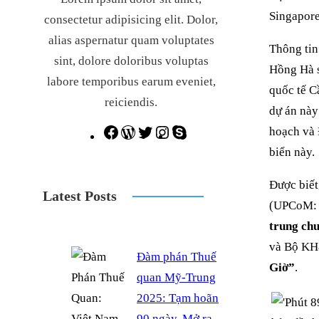
Singapor
consectetur adipisicing elit. Dolor,
alias aspernatur quam voluptates
Thông tin
sint, dolore doloribus voluptas
Hồng Hà s
labore temporibus earum eveniet,
quốc tế C
reiciendis.
dự án này
hoạch và 
F
W
T
I
S
biển này.
a
o
w
n
k
c
r
i
s
y
Được biết
Latest Posts
e
d
t
t
p
(UPCoM: S
b
P
t
a
e
trung chu
o
r
e
g
và Bộ KH&
Đàm phán Thuế
o
e
r
r
Giờ”
.
quan Mỹ-Trung
k
s
a
2025: Tạm hoãn
s
m
90 ngày, Mở ra