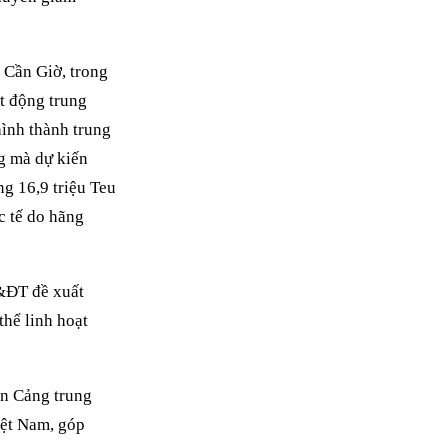
 Cần Giờ, trong
t động trung
hình thành trung
g mà dự kiến
g 16,9 triệu Teu
c tế do hãng
H&ĐT đề xuất
hể linh hoạt
án Cảng trung
iệt Nam, góp