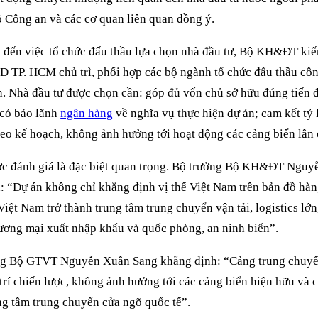
 Công an và các cơ quan liên quan đồng ý.
 đến việc tổ chức đấu thầu lựa chọn nhà đầu tư, Bộ KH&ĐT ki
 TP. HCM chủ trì, phối hợp các bộ ngành tổ chức đấu thầu cô
. Nhà đầu tư được chọn cần: góp đủ vốn chủ sở hữu đúng tiến 
có bảo lãnh
ngân hàng
về nghĩa vụ thực hiện dự án; cam kết tỷ 
eo kế hoạch, không ảnh hưởng tới hoạt động các cảng biển lân 
c đánh giá là đặc biệt quan trọng. Bộ trưởng Bộ KH&ĐT Nguy
: “Dự án không chỉ khẳng định vị thế Việt Nam trên bản đồ hàn
iệt Nam trở thành trung tâm trung chuyển vận tải, logistics lớn,
hương mại xuất nhập khẩu và quốc phòng, an ninh biển”.
ng Bộ GTVT Nguyễn Xuân Sang khẳng định: “Cảng trung chuyể
 trí chiến lược, không ảnh hưởng tới các cảng biển hiện hữu và 
ng tâm trung chuyển cửa ngõ quốc tế”.