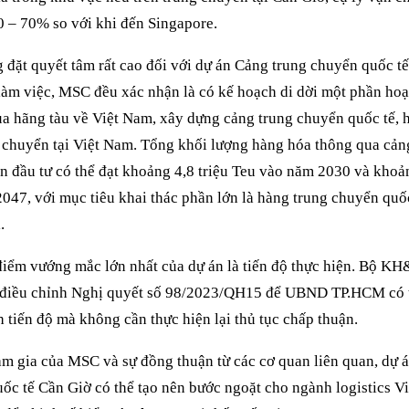
 – 70% so với khi đến Singapore.
đặt quyết tâm rất cao đối với dự án Cảng trung chuyển quốc tế
làm việc, MSC đều xác nhận là có kế hoạch di dời một phần hoạ
a hãng tàu về Việt Nam, xây dựng cảng trung chuyển quốc tế, 
 chuyển tại Việt Nam. Tổng khối lượng hàng hóa thông qua cản
đầu tư có thể đạt khoảng 4,8 triệu Teu vào năm 2030 và khoản
047, với mục tiêu khai thác phần lớn là hàng trung chuyển quố
.
 điểm vướng mắc lớn nhất của dự án là tiến độ thực hiện. Bộ K
điều chỉnh Nghị quyết số 98/2023/QH15 để UBND TP.HCM có t
h tiến độ mà không cần thực hiện lại thủ tục chấp thuận.
am gia của MSC và sự đồng thuận từ các cơ quan liên quan, dự 
ốc tế Cần Giờ có thể tạo nên bước ngoặt cho ngành logistics V