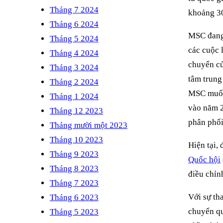
Tháng 7 2024
khoảng 30
Tháng 6 2024
MSC đang 
Tháng 5 2024
các cuộc 
Tháng 4 2024
chuyển củ
Tháng 3 2024
tâm trung
Tháng 2 2024
MSC muốn 
Tháng 1 2024
vào năm 2
Tháng 12 2023
phân phối
Tháng mười một 2023
Tháng 10 2023
Hiện tại,
Tháng 9 2023
Quốc hội
Tháng 8 2023
điều chỉn
Tháng 7 2023
Với sự th
Tháng 6 2023
chuyển qu
Tháng 5 2023