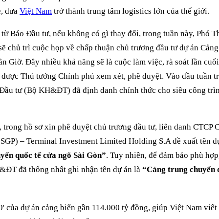
e, đưa
Việt Nam
trở thành trung tâm logistics lớn của thế giới.
 từ Báo Đầu tư, nếu không có gì thay đổi, trong tuần này, Phó 
ẽ chủ trì cuộc họp về chấp thuận chủ trương đầu tư dự án Cản
ần Giờ. Đây nhiều khả năng sẽ là cuộc làm việc, rà soát lần cuối
 được Thủ tướng Chính phủ xem xét, phê duyệt. Vào đầu tuần t
Đầu tư (Bộ KH&ĐT) đã định danh chính thức cho siêu công trì
, trong hồ sơ xin phê duyệt chủ trương đầu tư, liên danh CTCP
GP) – Terminal Investment Limited Holding S.A đề xuất tên d
yển quốc tế cửa ngõ Sài Gòn”
. Tuy nhiên, để đảm bảo phù h
ĐT đã thống nhất ghi nhận tên dự án là
“Cảng trung chuyển 