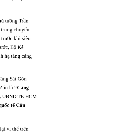
Thủ tướng Trần
g trung chuyển
 trước khi siêu
rước, Bộ Kế
nh hạ tầng cảng
 Cảng Sài Gòn
ự án là
“Cảng
ợp, UBND TP. HCM
quốc tế Cần