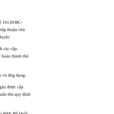
số 10120/BC-
chấp thuận chủ
duyệt:
h các cấp,
i hoàn thành thủ
o và ứng dụng.
ngày được cấp
tuân thủ quy định
ải được Bộ Quốc