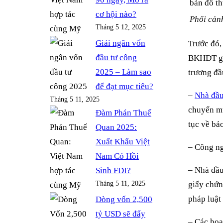
cơ hội nào?
Phối cản
Tháng 5 12, 2025
Giải ngân vốn
Trước đó,
đầu tư công
BKHĐT gửi
2025 – Làm sao
trương đầ
để đạt mục tiêu?
–
Nhà đầu
Tháng 5 11, 2025
chuyển mụ
Đàm Phán Thuế
tục về bả
Quan 2025:
Xuất Khẩu Việt
– Công ng
Nam Có Hồi
– Nhà đầu
Sinh FDI?
Tháng 5 11, 2025
giấy chứn
pháp luậ
Dòng vốn 2,500
tỷ USD sẽ đẩy
– Các hoạ