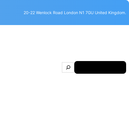
20-22 Wenlock Road London N1 7GU United Kingdom.
S
Make Appointment
e
a
r
c
h
GẦN 114.000 TỶ