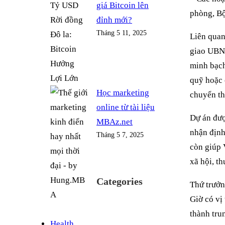
giá Bitcoin lên
phòng, Bộ
đỉnh mới?
Tháng 5 11, 2025
Liên quan
giao UBND
minh bạch
quỹ hoặc 
Học marketing
chuyển th
online từ tài liệu
Dự án đượ
MBAz.net
nhận định
Tháng 5 7, 2025
còn giúp V
xã hội, t
Categories
Thứ trưở
Giờ có vị
thành tru
Health