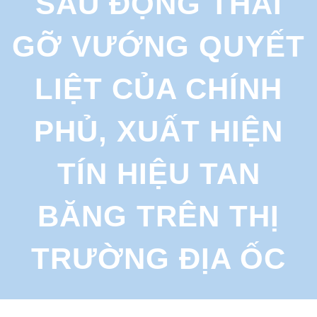
SAU ĐỘNG THÁI
r
c
GỠ VƯỚNG QUYẾT
h
LIỆT CỦA CHÍNH
PHỦ, XUẤT HIỆN
TÍN HIỆU TAN
BĂNG TRÊN THỊ
TRƯỜNG ĐỊA ỐC