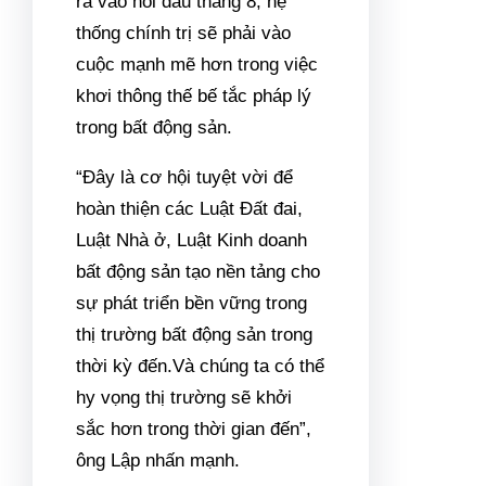
trở lại.
Trên cơ sở đó, dấu hiệu hồi
phục trên thị trường địa ốc
xuất hiện và ngày càng rõ nét.
Cụ thể, nhiều doanh nghiệp
bất động sản bắt đầu các
chiến dịch mở bán sản phẩm.
Báo cáo từ các đơn vị nghiên
cứu thị trường địa ốc, nguồn
cung bất động sản trong quý
III/2023, đặc biệt tháng 8 đã
cải thiện đáng kể. Báo cáo này
cũng ghi nhận, tỷ lệ hấp thụ
sản phẩm khả quan, thậm chí
có dự án ghi nhận tình trạng