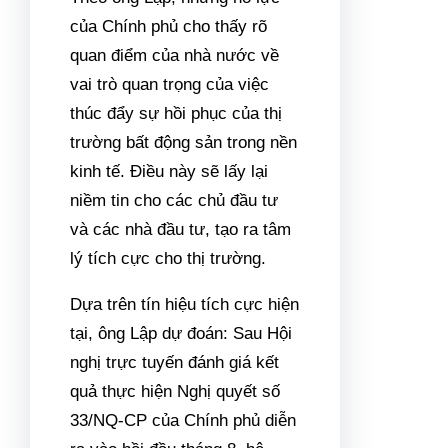
trường địa ốc năm 2023 có thể
kể tới quyết định thành lập Tổ
công tác
tháo gỡ khó khăn
dự
án, doanh nghiệp BĐS vào
tháng 11/2022.
Thị trường địa ốc “nhóm
lửa”
Sau hàng loạt động thái tháo
gỡ của Chính phủ,
lãi suất
cho
vay bất động sản đã hạ nhiệt,
hàng loạt dự án được cởi trói
vấn đề về pháp lý. Đáng chú
ý, niềm tin của
nhà đầu tư
,
doanh nghiệp địa ốc gia tăng