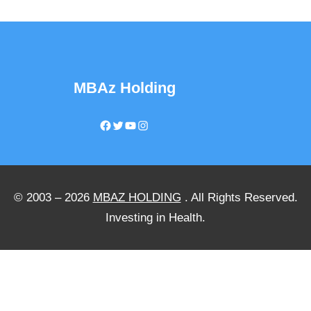
nhanh, an toàn và bền vững.
Theo ông Lực, thị tường địa
ốc đã đi qua giai đoạn khó
khăn nhất và đang dần phục
hồi từ tháng 5 đến nay.
Trong khi đó, ông Nguyễn Đức
Lập, Viện trưởng Viện nghiên
cứu và thị trường Bất động
sản nhấn mạnh: “Tôi thực sự
đánh giá rất cao sự nỗ lực của
Chính phủ trong việc vào cuộc
tháo gỡ những khó khăn trong
thị trường bất động sản trong
giai đoạn vừa qua.
Theo ông Lập, những nỗ lực