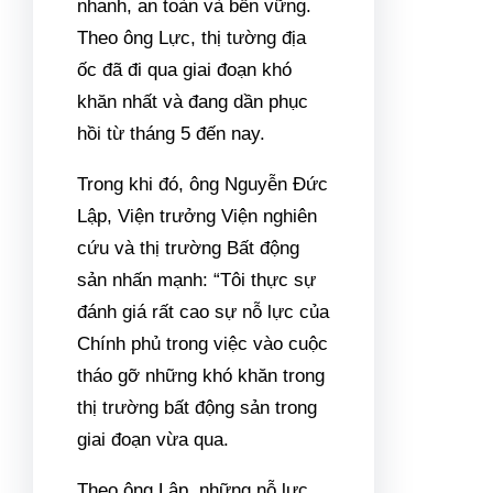
vướng mắc của thị trường địa
ốc.
Trước đó, chỉ riêng trong
tháng 12 năm 2022, Thủ tướng
Chính phủ cũng ký liên tiếp ba
Công điện để xử lý nhiều vấn
đề cấp bách tồn đọng trên thị
trường bất động sản cung ứng
vốn tín dụng cho nền
kinh tế
,
thị trường trái phiếu doanh
nghiệp, thị trường bất động
sản và phát triển nhà ở…
Sự kiện đáng chú ý trong
chuỗi động thái của Chính phủ
trong mục tiêu thúc đẩy thị