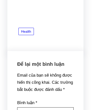
“hết hàng” ngay trong lần mở
bán. Trong khi đó, hiện tượng
tan băng trên thị trường thứ
cấp bắt đầu xuất hiện khi
lượng quan tâm đến bất động
sản và thanh khoản tăng tỷ lệ
thuận.
Theo các chuyên gia, nỗ lực
và sự sát sao của Chính phủ
trong tháo gỡ khó khăn cho thị
trường địa ốc là lực đẩy quan
trọng giúp bất động sản hồi
phục. Động thái mới đây của
Chính phủ càng cho thấy
quyết tâm từng bước đưa thị