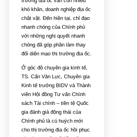
phần nhóm lửa cho thị trường
địa ốc khi giới đầu tư,
doanh
nghiệp
đón nhận đầy thông tin
này đầy tích cực.
Đây cũng là lần thứ 2 trong
năm 2023, Chính phủ tổ chức
hội nghị trực tuyến quy mô
toàn quốc gỡ khó cho bất
động sản. Trong tháng 3,
tháng 4, Chính phủ ban hành
các văn bản chỉ đạo quan
trọng như Nghị quyết 33, Công
văn số 178, rồi Nghị định số
10, giải quyết các vấn đề