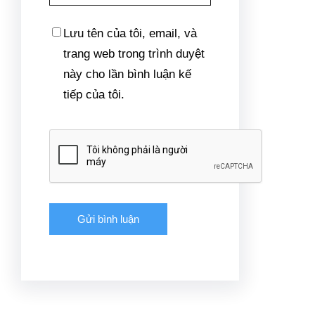
khó khăn, doanh nghiệp địa ốc
chật vật. Đến hiện tại, chỉ đạo
nhanh chóng của Chính phủ
với những nghị quyết nhanh
chóng đã góp phần làm thay
đổi diện mạo thị trường địa ốc.
Ở góc độ chuyên gia kinh tế,
TS. Cấn Văn Lực, Chuyên gia
Kinh tế trưởng BIDV và Thành
viên Hội đồng Tư vấn Chính
sách Tài chính – tiền tệ Quốc
gia đánh giá động thái của
Chính phủ là cú huých mới
cho thị trường địa ốc hồi phục