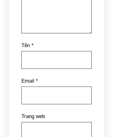
trường bất động sản phát triển
lành mạnh và bền vững, đi vào
quỹ đạo tăng trưởng ổn định.
GS.TS Hoàng Văn Cường, đại
biểu Quốc hội, Phó Hiệu
trưởng Trường Đại học Kinh tế
Quốc dân cho biết, ông ấn
tượng với sự chỉ đạo quyết
liệt, giải quyết công việc cụ
thể của Chính phủ. Theo vị đại
biểu Quốc hội này, nếu như
trước đó, ở thời điểm tháng
2/2023, khi Hội nghị toàn quốc
về bất động sản diễn ra, thị
trường địa ốc vẫn còn nhiều