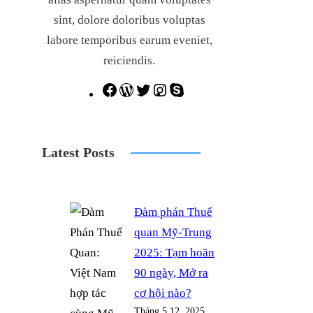
sint, dolore doloribus voluptas
labore temporibus earum eveniet,
reiciendis.
F
W
T
I
S
a
o
w
n
k
c
r
i
s
y
Latest Posts
e
d
t
t
p
b
P
t
a
e
o
r
e
g
Đàm phán Thuế
o
e
r
r
quan Mỹ-Trung
k
s
a
2025: Tạm hoãn
s
m
90 ngày, Mở ra
cơ hội nào?
Tháng 5 12, 2025