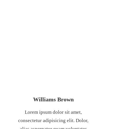
NGHIỆP TƯ NHÂN
NÊN ĐƯỢC TRAO
QUYỀN LẬP
Williams Brown
Lorem ipsum dolor sit amet,
consectetur adipisicing elit. Dolor,
alias aspernatur quam voluptates