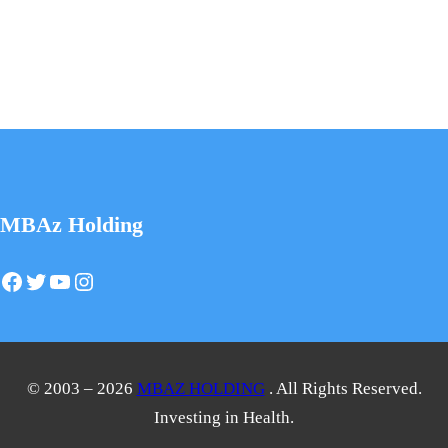
MBAz Holding
Facebook
Twitter
YouTube
Instagram
© 2003 – 2026
MBAZ HOLDING
. All Rights Reserved.
Investing in Health.