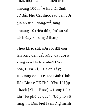
Thất, một mảnh đất diện tích
2
khoảng 100 m
ở khu tái định
cư Bắc Phú Cát được rao bán với
2
giá 45 triệu đồng/m
, tăng
2
khoảng 10 triệu đồng/m
so với
cách đây khoảng 2 tháng.
Theo khảo sát, cơn sốt đất còn
lan rộng đến đất rừng, đất đồi ở
vùng ven Hà Nội như H.Sóc
Sơn, H.Ba Vì, TX.Sơn Tây;
H.Lương Sơn, TP.Hòa Bình (tỉnh
Hòa Bình); TX.Phúc Yên, H.Lập
Thạch (Vĩnh Phúc)… trong trào
lưu “bỏ phố về quê”, “bỏ phố về
rừng”… Đặc biệt là những mảnh