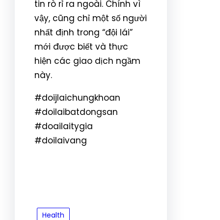
tin rò rỉ ra ngoài. Chính vì
vậy, cũng chỉ một số người
nhất định trong “đội lái”
mới được biết và thực
hiện các giao dịch ngầm
này.
#doijlaichungkhoan
#doilaibatdongsan
#doailaitygia
#doilaivang
Health