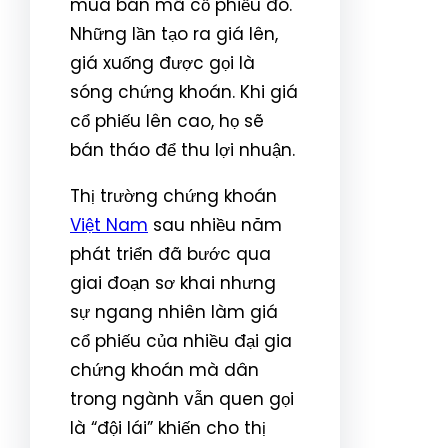
mua bán mã cổ phiếu đó.
Những lần tạo ra giá lên,
giá xuống được gọi là
sóng chứng khoán. Khi giá
cổ phiếu lên cao, họ sẽ
bán tháo để thu lợi nhuận.
Thị trường chứng khoán
Việt Nam
sau nhiều năm
phát triển đã bước qua
giai đoạn sơ khai nhưng
sự ngang nhiên làm giá
cổ phiếu của nhiều đại gia
chứng khoán mà dân
trong ngành vẫn quen gọi
là “đội lái” khiến cho thị