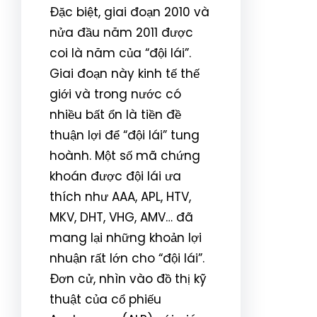
Đặc biệt, giai đoạn 2010 và
nửa đầu năm 2011 được
coi là năm của “đội lái”.
Giai đoạn này kinh tế thế
giới và trong nước có
nhiều bất ổn là tiền đề
thuận lợi để “đội lái” tung
hoành. Một số mã chứng
khoán được đội lái ưa
thích như AAA, APL, HTV,
MKV, DHT, VHG, AMV… đã
mang lại những khoản lợi
nhuận rất lớn cho “đội lái”.
Đơn cử, nhìn vào đồ thị kỹ
thuật của cổ phiếu