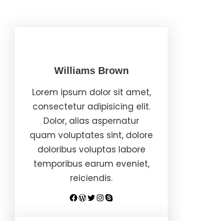
Williams Brown
Lorem ipsum dolor sit amet,
consectetur adipisicing elit.
Dolor, alias aspernatur
quam voluptates sint, dolore
doloribus voluptas labore
temporibus earum eveniet,
reiciendis.
Facebook
WordPress
Twitter
Instagram
Skype