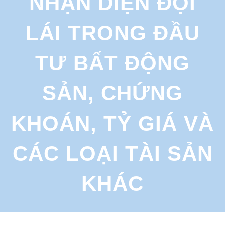
NHẬN DIỆN ĐỘI
r
c
LÁI TRONG ĐẦU
h
TƯ BẤT ĐỘNG
SẢN, CHỨNG
KHOÁN, TỶ GIÁ VÀ
CÁC LOẠI TÀI SẢN
KHÁC