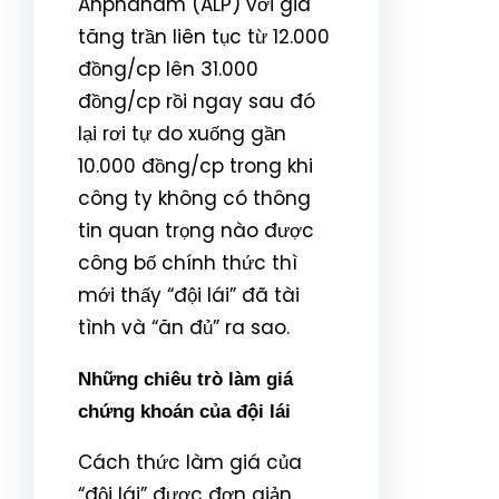
Anphanam (ALP) với giá
tăng trần liên tục từ 12.000
đồng/cp lên 31.000
đồng/cp rồi ngay sau đó
lại rơi tự do xuống gần
10.000 đồng/cp trong khi
công ty không có thông
tin quan trọng nào được
công bố chính thức thì
mới thấy “đội lái” đã tài
tình và “ăn đủ” ra sao.
Những chiêu trò làm giá
chứng khoán của đội lái
Cách thức làm giá của
“đội lái” được đơn giản