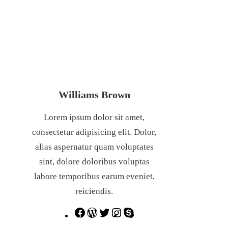
Williams Brown
Lorem ipsum dolor sit amet,
consectetur adipisicing elit. Dolor,
alias aspernatur quam voluptates
sint, dolore doloribus voluptas
labore temporibus earum eveniet,
reiciendis.
F
W
T
I
S