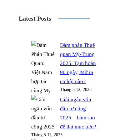
a
o
w
n
k
c
r
i
s
y
Latest Posts
e
d
t
t
p
b
P
t
a
e
o
r
e
g
Đàm phán Thuế
o
e
r
r
quan Mỹ-Trung
k
s
a
2025: Tạm hoãn
s
m
90 ngày, Mở ra
cơ hội nào?
Tháng 5 12, 2025
Giải ngân vốn
đầu tư công
2025 – Làm sao
để đạt mục tiêu?
Tháng 5 11, 2025