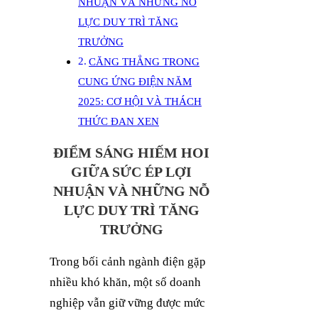
NHUẬN VÀ NHỮNG NỖ
LỰC DUY TRÌ TĂNG
TRƯỞNG
CĂNG THẲNG TRONG
CUNG ỨNG ĐIỆN NĂM
2025: CƠ HỘI VÀ THÁCH
THỨC ĐAN XEN
ĐIỂM
SÁNG HIẾM HOI
GIỮA SỨC ÉP LỢI
NHUẬN
VÀ NHỮNG
NỖ
LỰC DUY TRÌ TĂNG
TRƯỞNG
Trong bối cảnh ngành điện gặp
nhiều khó khăn, một số doanh
nghiệp vẫn giữ vững được mức