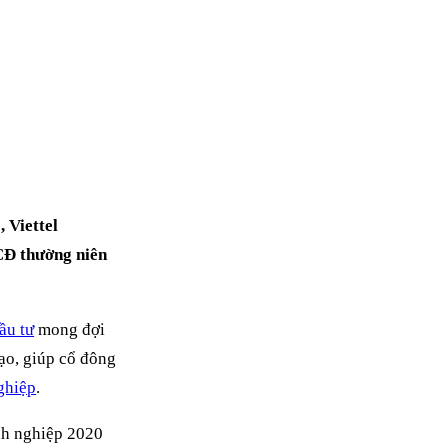
NG 2
 Viettel
CĐ thường niên
ầu tư
mong đợi
đạo, giúp cổ đông
ghiệp
.
nh nghiệp 2020