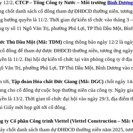
y 12/2,
CTCP – Tổng Công ty Nước – Môi trường
Bình Dươn
g chốt danh sách cổ đông tham dự ĐHĐCĐ thường niên, tương
g hưởng quyền là 11/2. Thời gian dự kiến tổ chức vào tháng 3 –
g ty số 11 Ngô Văn Trị, phường Phú Lợi, TP Thủ Dầu Một, Bìn
ớc Thủ Dầu Một (Mã: TDM)
cũng thông báo ngày 12/2 là ngà
 cổ đông để tham dự được ĐHĐCĐ thường niên, tương ứng ngày
ền là 11/2. Đại hội dự kiến tổ chức tại văn phòng công ty ở địa
 Văn Trị, phường Phú Lợi, TP Thủ Dầu Một, Bình Dương vào n
n tới,
Tập đoàn Hóa chất Đức Giang (Mã: DGC)
chốt ngày 14/
ùng cho cổ đông dự cuộc họp thường niên của công ty. Ngày gi
ền là 13/2. Thời gian tổ chức đại hội vào ngày 29/3, địa điểm 
ại Giấy mời họp gửi tới cổ đông.
 ty Cổ phần Công trình Viettel (Viettel Construction – Mã:
gày chốt danh sách tham dự ĐHĐCĐ thường niên năm 2025, tư