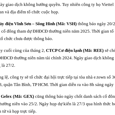
gày giao dịch không hưởng quyền. Tuy nhiên công ty họ Viettel
ian và địa điểm tổ chức cuộc họp.
y điện Vĩnh Sơn – Sông Hinh (Mã: VSH)
thông báo ngày 20/2
 cổ đông tham dự ĐHĐCĐ thường niên năm 2025. Thời gian tổ 
tổ chức chưa được thông báo.
y cuối cùng của tháng 2,
CTCP Cơ điện lạnh (Mã: REE)
sẽ ch
ĐHĐCĐ thường niên năm tài chính 2024. Ngày giao dịch không
 là 27/2.
g lệ, công ty sẽ tổ chức đại hội trực tiếp tại tòa nhà e.town số
, quận Tân Bình, TP HCM. Thời gian diễn ra vào 8h sáng ngày 
 Gelex (Mã: GEX)
cũng thông báo ngày chốt danh sách cổ đô
ờng niên vào 25/2. Ngày họp dự kiến là 27/3 qua hình thức họ
 tử và họp trực tiếp.