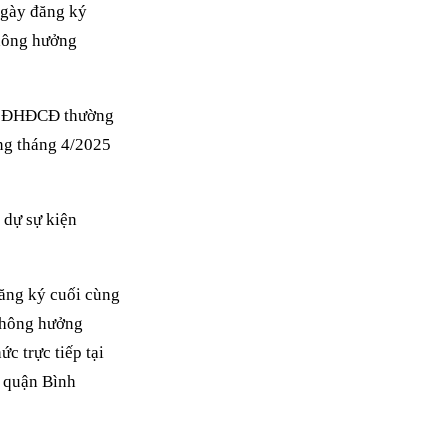
ngày đăng ký
không hưởng
ộc ĐHĐCĐ thường
ong tháng 4/2025
 dự sự kiện
ăng ký cuối cùng
 không hưởng
c trực tiếp tại
, quận Bình