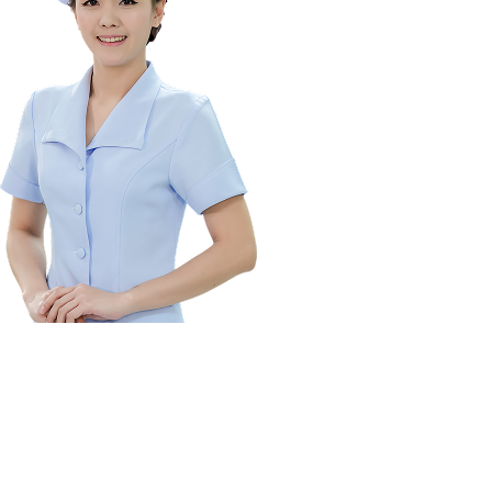
MÙA HỌP ĐHĐCĐ 
HÀNG LOẠT DOAN