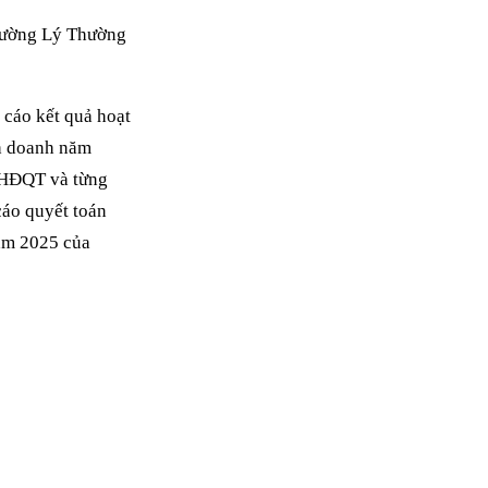
 đường Lý Thường
 cáo kết quả hoạt
nh doanh năm
 HĐQT và từng
áo quyết toán
năm 2025 của