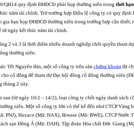
20/QH14 quy định ĐHĐCĐ phải họp thường niên trong
thời hạn
thúc năm tài chính. Trừ trường hợp Điều lệ công ty có quy địn
h gia hạn họp ĐHĐCĐ thường niên trong trường hợp cần thiết,
ể từ ngày kết thúc năm tài chính.
háng 2 và 3 là thời điểm nhiều doanh nghiệp chốt quyền tham dự
ông thường niên.
húc Tết Nguyên đán, một số công ty trên sàn
chứng khoán
đã ch
g cho cổ đông để tham dự Đại hội đồng cổ đông thường niên 
g tháng 2 này.
n sau (từ ngày 10/2 – 14/2), loạt công ty chốt ngày danh sách 
ờng niên. Một số công ty lớn có thể kể đến như CTCP Vàng 
ã: PNJ), Haxaco (Mã: HAX), Biwase (Mã: BWE), CTCP Nước T
ách sạn Đông Á (Mã: DAH), Tập đoàn Hóa chất Đức Giang (