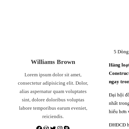
THƯỜN
5 Dòng
Williams Brown
Hàng loạt
Construc
Lorem ipsum dolor sit amet,
ngay tron
consectetur adipisicing elit. Dolor,
alias aspernatur quam voluptates
Đại hội 
sint, dolore doloribus voluptas
nhất tron
labore temporibus earum eveniet,
hiểu hơn 
reiciendis.
ĐHĐCĐ họ
Facebook
WordPress
Twitter
Instagram
Skype