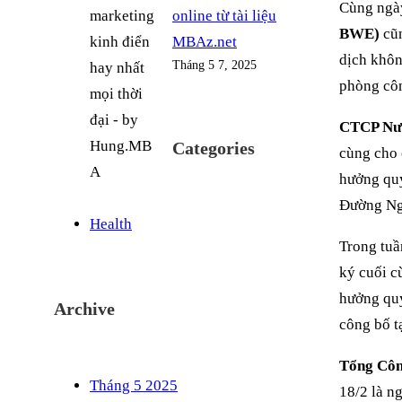
Cùng ngà
online từ tài liệu
BWE)
cũn
MBAz.net
dịch khôn
Tháng 5 7, 2025
phòng côn
CTCP Nư
Categories
cùng cho
hưởng quy
Đường Ngô
Health
Trong tuầ
ký cuối c
hưởng quy
Archive
công bố t
Tổng Công
Tháng 5 2025
18/2 là n