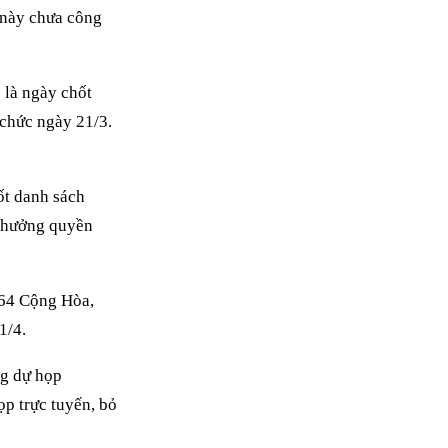
 này chưa công
 là ngày chốt
chức ngày 21/3.
ốt danh sách
 hưởng quyền
 364 Cộng Hòa,
1/4.
ng dự họp
p trực tuyến, bỏ