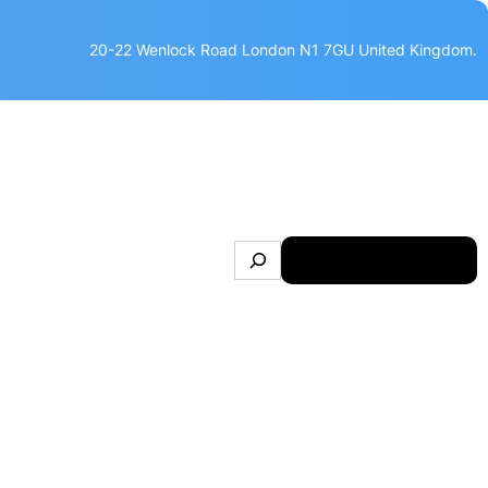
20-22 Wenlock Road London N1 7GU United Kingdom.
S
Make Appointment
e
a
r
c
h