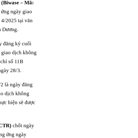
g
(Biwase – Mã:
 ứng ngày giao
 4/2025 tại văn
h Dương.
y đăng ký cuối
 giao dịch không
 chỉ số 11B
gày 28/3.
2 là ngày đăng
ao dịch không
thực hiện sẽ được
 CTR)
chốt ngày
ơng ứng ngày