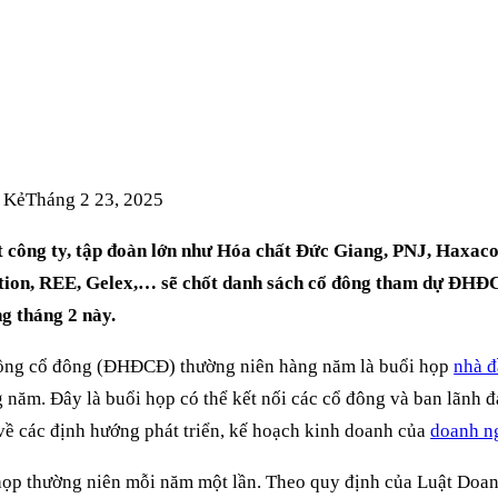
G NIÊN TRONG THÁ
 Kẻ
Tháng 2 23, 2025
 công ty, tập đoàn lớn như Hóa chất Đức Giang, PNJ, Haxaco,
tion, REE, Gelex,… sẽ chốt danh sách cổ đông tham dự ĐHĐ
g tháng 2 này.
đồng cổ đông (ĐHĐCĐ) thường niên hàng năm là buổi họp
nhà đ
g năm. Đây là buổi họp có thể kết nối các cổ đông và ban lãnh 
về các định hướng phát triển, kế hoạch kinh doanh của
doanh n
p thường niên mỗi năm một lần. Theo quy định của Luật Doa