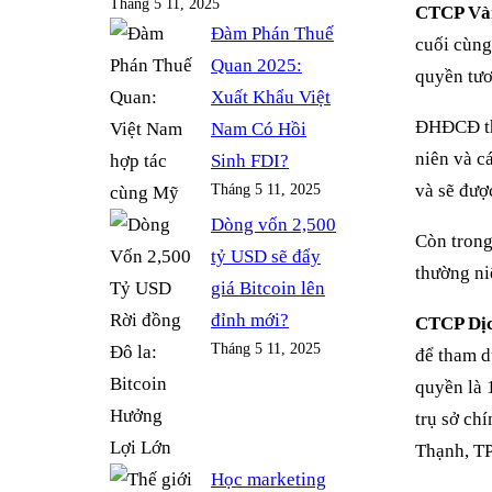
Tháng 5 11, 2025
CTCP Vàn
Đàm Phán Thuế
cuối cùng
Quan 2025:
quyền tươ
Xuất Khẩu Việt
ĐHĐCĐ th
Nam Có Hồi
niên và c
Sinh FDI?
và sẽ đượ
Tháng 5 11, 2025
Dòng vốn 2,500
Còn trong
tỷ USD sẽ đẩy
thường ni
giá Bitcoin lên
đỉnh mới?
CTCP Dị
Tháng 5 11, 2025
để tham d
quyền là 
trụ sở ch
Thạnh, T
Học marketing