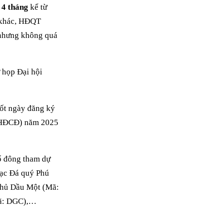
 4 tháng
kể từ
h khác, HĐQT
 nhưng không quá
 họp Đại hội
ốt ngày đăng ký
(ĐHĐCĐ) năm 2025
cổ đông tham dự
bạc Đá quý Phú
hủ Dầu Một (Mã:
Mã: DGC),…