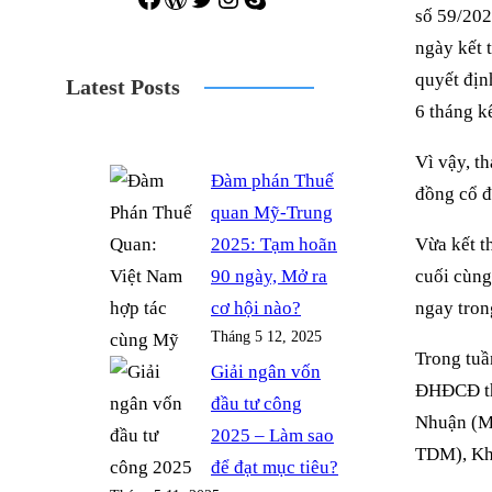
số 59/20
ngày kết 
quyết địn
Latest Posts
6 tháng k
Vì vậy, t
Đàm phán Thuế
đồng cổ đ
quan Mỹ-Trung
2025: Tạm hoãn
Vừa kết t
90 ngày, Mở ra
cuối cùn
cơ hội nào?
ngay tron
Tháng 5 12, 2025
Trong tuầ
Giải ngân vốn
ĐHĐCĐ thư
đầu tư công
Nhuận (M
2025 – Làm sao
TDM), Kh
để đạt mục tiêu?