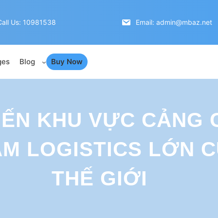
Call Us: 10981538
Email: admin@mbaz.net
ges
Blog
Buy Now
ẾN KHU VỰC CẢNG C
M LOGISTICS LỚN C
THẾ GIỚI