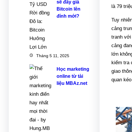
sẽ đẩy giá
là 79 tri
Bitcoin lên
đỉnh mới?
Tuy nhiên
cảng trun
tranh với
cảng đang
lớn không
Tháng 5 11, 2025
kiểm tra 
Học marketing
giao thôn
online từ tài
quan kéo 
liệu MBAz.net