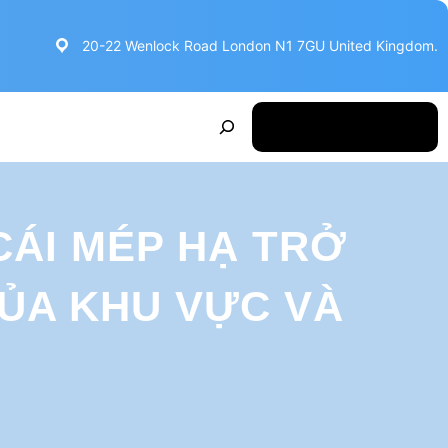
20-22 Wenlock Road London N1 7GU United Kingdom.
S
Make Appointment
e
a
r
ÁI MÉP HẠ TRỞ
c
h
ỦA KHU VỰC VÀ