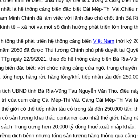
t triển kinh tế biển, phát huy lợi thế là 1 trong 2 cảng biển 
 nhất là hệ thống cảng biển đặc biệt Cái Mép-Thị Vải.Chiều 
ạm Minh Chính đã làm việc với lãnh đạo chủ chốt tỉnh Bà R
 kinh tế – xã hội và một số định hướng phát triển lớn trong th
 tổng thể phát triển hệ thống cảng biển
Việt Nam
thời kỳ 2
 năm 2050 đã được Thủ tướng Chính phủ phê duyệt tại Quyế
TTg ngày 22/9/2021, theo đó hệ thống cảng biển Bà Rịa-Vũ
g biển đặc biệt; với chức năng cảng cửa ngõ, trung chuyển 
, tổng hợp, hàng rời, hàng lỏng/khí, tiếp nhận tàu đến 250.00
 tịch UBND tỉnh Bà Rịa-Vũng Tàu Nguyễn Văn Thọ, điều này
vị trí của cụm cảng Cái Mép-Thị Vải. Cảng Cái Mép-Thị Vải là
 thế giới có thể tiếp nhận tàu có trọng tải đến 250.000 tấn;
 có sản lượng khai thác container cao nhất thế giới; hằng 
 sách Trung ương hơn 20.000 tỷ đồng thuế xuất nhập khẩu.
ưởng dịch bệnh nhưng tổng sản lượng hàng thông qua cảng 