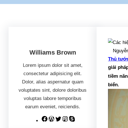
Nguyễ
Williams Brown
Thủ tướ
Lorem ipsum dolor sit amet,
giải phá
consectetur adipisicing elit.
tiềm năn
Dolor, alias aspernatur quam
biển.
voluptates sint, dolore doloribus
voluptas labore temporibus
earum eveniet, reiciendis.
F
W
T
I
S