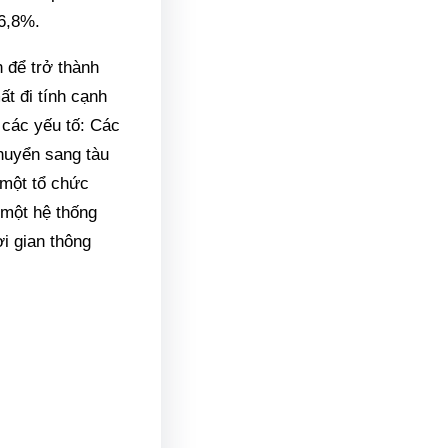
16,8%.
 để trở thành
t đi tính cạnh
 các yếu tố: Các
chuyển sang tàu
 một tổ chức
u một hệ thống
ời gian thông