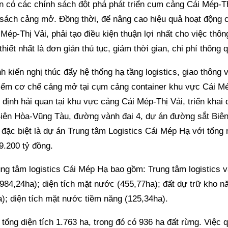
 có các chính sách đột phá phát triển cụm cảng Cái Mép-Th
 sách cảng mở. Đồng thời, để nâng cao hiệu quả hoạt động 
Mép-Thị Vải, phải tạo điều kiện thuận lợi nhất cho việc thô
thiết nhất là đơn giản thủ tục, giảm thời gian, chi phí thông 
nh kiến nghị thúc đẩy hệ thống hạ tầng logistics, giao thông 
điểm cơ chế cảng mở tại cụm cảng container khu vực Cái Mé
định hải quan tại khu vực cảng Cái Mép-Thị Vải, triển khai
Biên Hòa-Vũng Tàu, đường vành đai 4, dự án đường sắt Biê
đặc biệt là dự án Trung tâm Logistics Cái Mép Hạ với tổng
9.200 tỷ đồng.
ung tâm logistics Cái Mép Hạ bao gồm: Trung tâm logistics 
984,24ha); diện tích mặt nước (455,77ha); đất dự trữ kho 
); diện tích mặt nước tiềm năng (125,34ha).
tổng diện tích 1.763 ha, trong đó có 936 ha đất rừng. Việc 