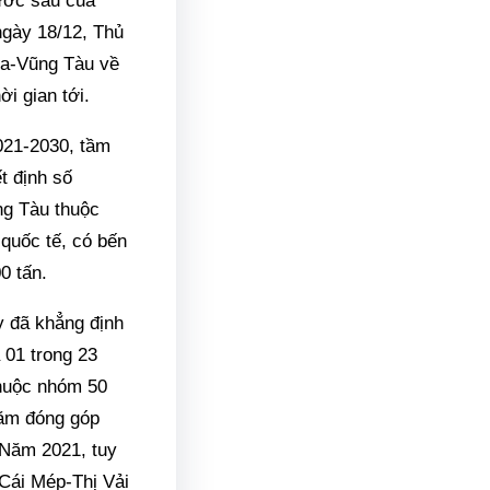
nước sâu của
ngày 18/12, Thủ
ịa-Vũng Tàu về
ời gian tới.
021-2030, tầm
t định số
ng Tàu thuộc
quốc tế, có bến
0 tấn.
 đã khẳng định
 01 trong 23
 thuộc nhóm 50
năm đóng góp
 Năm 2021, tuy
Cái Mép-Thị Vải