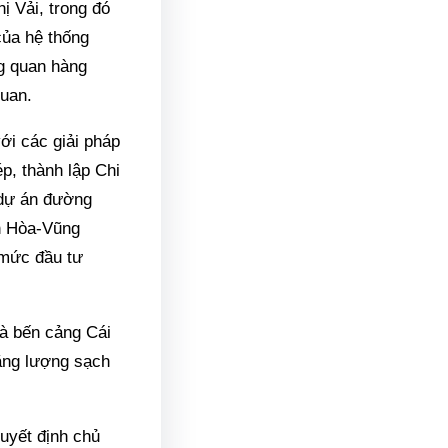
ị Vải, trong đó
của hệ thống
ng quan hàng
quan.
với các giải pháp
p, thành lập Chi
 dự án đường
n Hòa-Vũng
 mức đầu tư
và bến cảng Cái
năng lượng sạch
quyết định chủ