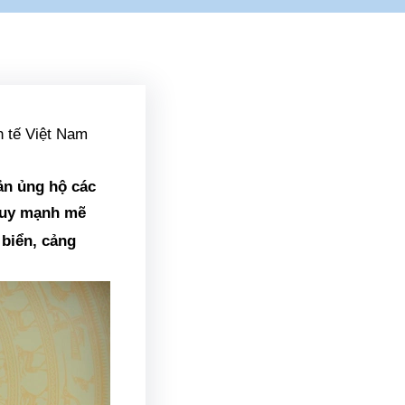
ản ủng hộ các
 huy mạnh mẽ
 biển, cảng