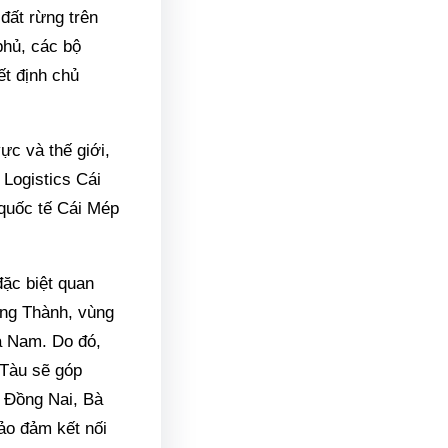
đất rừng trên
phủ, các bộ
ết định chủ
ực và thế giới,
Logistics Cái
quốc tế Cái Mép
đặc biệt quan
ong Thành, vùng
a Nam. Do đó,
 Tàu sẽ góp
h Đồng Nai, Bà
bảo đảm kết nối