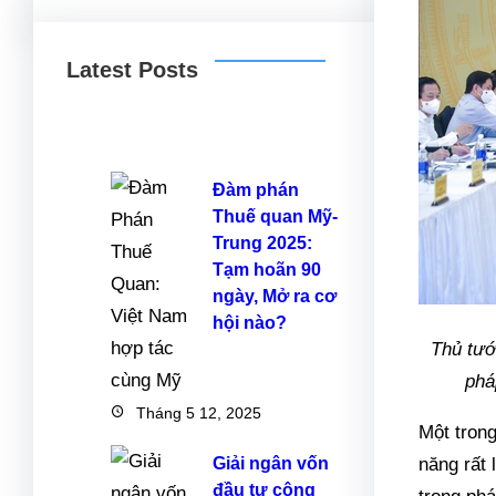
a
o
w
n
k
c
r
i
s
y
Latest Posts
e
d
t
t
p
b
P
t
a
e
o
r
e
g
o
e
r
r
Đàm phán
k
s
a
Thuế quan Mỹ-
s
m
Trung 2025:
Tạm hoãn 90
ngày, Mở ra cơ
hội nào?
Thủ tướ
phá
Tháng 5 12, 2025
Một trong
Giải ngân vốn
năng rất 
đầu tư công