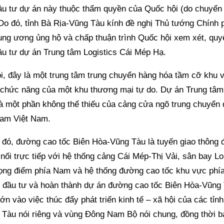
ầu tư dự án này thuộc thẩm quyền của Quốc hội (do chuyển 
 Do đó, tỉnh Bà Rịa-Vũng Tàu kính đề nghị Thủ tướng Chính 
ung ương ủng hộ và chấp thuận trình Quốc hội xem xét, quy
ầu tư dự án Trung tâm Logistics Cái Mép Hạ.
i, đây là một trung tâm trung chuyển hàng hóa tầm cỡ khu v
 chức năng của một khu thương mại tự do. Dự án Trung tâm 
à một phần không thể thiếu của cảng cửa ngõ trung chuyển 
nam Việt Nam.
 đó, đường cao tốc Biên Hòa-Vũng Tàu là tuyến giao thông 
 nối trực tiếp với hệ thống cảng Cái Mép-Thị Vải, sân bay L
trọng điểm phía Nam và hệ thống đường cao tốc khu vực phí
 đầu tư và hoàn thành dự án đường cao tốc Biên Hòa-Vũng
lớn vào việc thúc đẩy phát triển kinh tế – xã hội của các tỉn
Tàu nói riêng và vùng Đông Nam Bộ nói chung, đồng thời 