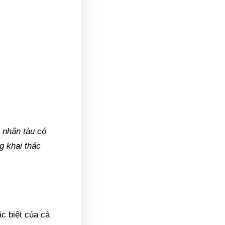
p nhận tàu có
g khai thác
c biệt của cả