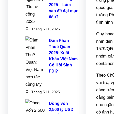
trong phá
2025 – Làm
quốc gia,
sao để đạt mục
tướng Ph
tiêu?
tình hình
Tháng 5 11, 2025
Quy hoạch
Đàm Phán
nhìn đến
Thuế Quan
1579/QĐ-
2025: Xuất
nhóm cản
Khẩu Việt Nam
container
Có Hồi Sinh
FDI?
Theo Chủ
vai trò, 
cảng trên
Tháng 5 11, 2025
cảng biển
Dòng vốn
cho ngân
2,500 tỷ USD
có ảnh h