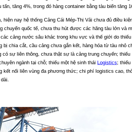
ệu tấn, tăng 4%, trong đó hàng container bằng tàu biển tăng 
, hiện nay hệ thống Cảng Cái Mép-Thị Vải chưa đủ điều kiện
g chuyển quốc tế, chưa thu hút được các hãng tàu lớn và mấ
 các cảng nước sâu khác trong khu vực và thế giới do thiếu
 bị chia cắt, cầu cảng chưa gắn kết, hàng hóa từ tàu nhỏ 
 có sự liên thông, chưa thật sự là cảng trung chuyển; thiếu
chuyên ngành tại chỗ; thiếu một hệ sinh thái
Logistics
; thiế
g kết nối liên vùng đa phương thức; chi phí logistics cao, th
dài.