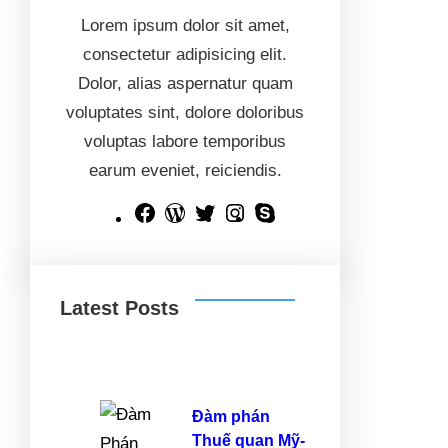
Lorem ipsum dolor sit amet,
consectetur adipisicing elit.
Dolor, alias aspernatur quam
voluptates sint, dolore doloribus
voluptas labore temporibus
earum eveniet, reiciendis.
F
W
T
I
S
a
o
w
n
k
c
r
i
s
y
Latest Posts
e
d
t
t
p
b
P
t
a
e
o
r
e
g
o
e
r
r
Đàm phán
k
s
a
Thuế quan Mỹ-