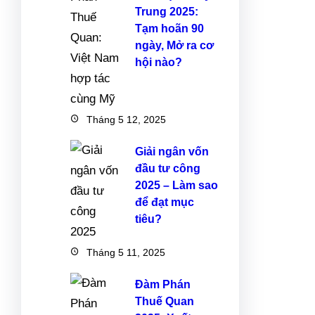
s
m
Trung 2025:
Tạm hoãn 90
ngày, Mở ra cơ
hội nào?
Tháng 5 12, 2025
Giải ngân vốn
đầu tư công
2025 – Làm sao
để đạt mục
tiêu?
Tháng 5 11, 2025
Đàm Phán
Thuế Quan