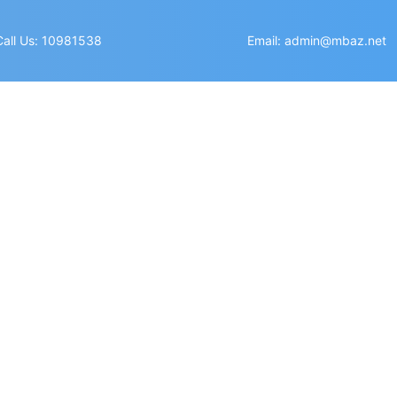
Call Us: 10981538
Email: admin@mbaz.net
THƯ TÔ LÂM CHỨNG 