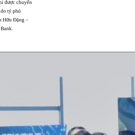
hi được chuyển
 do tỷ phú
ễn Hữu Đặng –
 Bank.