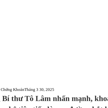
NG THẢO VÀ GALAX
 ‘TRÁI TIM’ AI CỦA
à Chứng Khoán
Tháng 3 30, 2025
 Bí thư Tô Lâm nhấn mạnh, kho