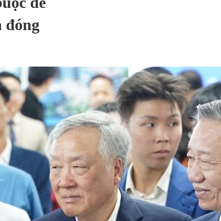
buộc để
à đóng