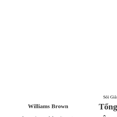
NGUYỄN THỊ PHƯƠ
100 TỶ CHO
Sói Gi
Tổng
Williams Brown