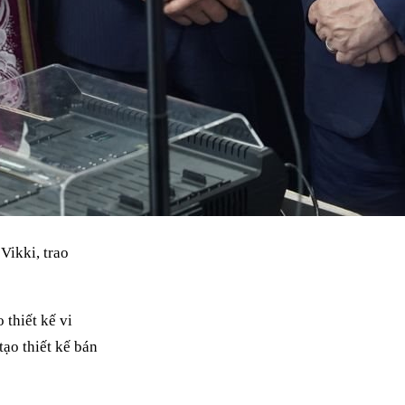
Vikki, trao
 thiết kế vi
ạo thiết kế bán