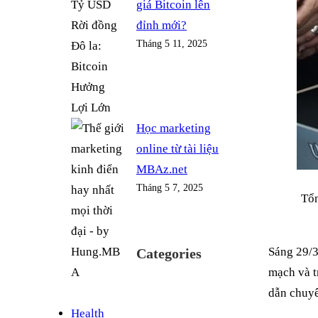
giá Bitcoin lên
đỉnh mới?
Tháng 5 11, 2025
Học marketing
online từ tài liệu
MBAz.net
Tháng 5 7, 2025
Tổn
Sáng 29/3
Categories
mạch và t
dẫn chuyê
Health