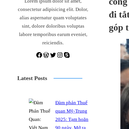
công 
Lorem ipsum dolor sit amet,
consectetur adipisicing elit. Dolor,
đi tắ
alias aspernatur quam voluptates
góp t
sint, dolore doloribus voluptas
labore temporibus earum eveniet,
reiciendis.
Facebook
WordPress
Twitter
Instagram
Skype
Latest Posts
Đàm phán Thuế
quan Mỹ-Trung
2025: Tạm hoãn
90 ngày, Mở ra