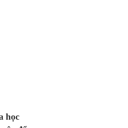
Y HOLDINGS RÓT
 ĐÀ NẴNG
a học