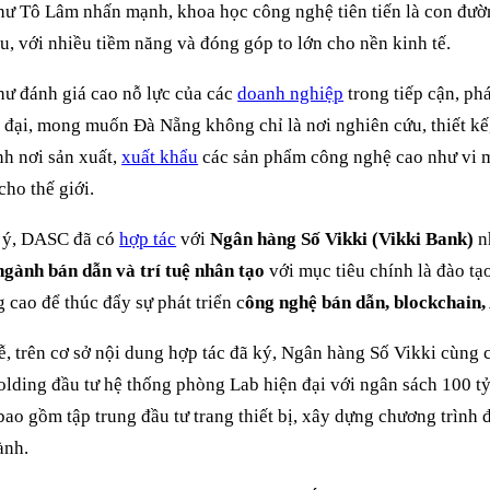
hư Tô Lâm nhấn mạnh, khoa học công nghệ tiên tiến là con đườ
ầu, với nhiều tiềm năng và đóng góp to lớn cho nền kinh tế.
hư đánh giá cao nỗ lực của các
doanh nghiệp
trong tiếp cận, phá
 đại, mong muốn Đà Nẵng không chỉ là nơi nghiên cứu, thiết k
nh nơi sản xuất,
xuất khẩu
các sản phẩm công nghệ cao như vi 
cho thế giới.
 ý, DASC đã có
hợp tác
với
Ngân hàng Số Vikki (Vikki Bank)
n
ngành bán dẫn và trí tuệ nhân tạo
với mục tiêu chính là đào tạ
g cao để thúc đẩy sự phát triển c
ông nghệ bán dẫn, blockchain,
lễ, trên cơ sở nội dung hợp tác đã ký, Ngân hàng Số Vikki cùng 
lding đầu tư hệ thống phòng Lab hiện đại với ngân sách 100 
bao gồm tập trung đầu tư trang thiết bị, xây dựng chương trình đ
ành.