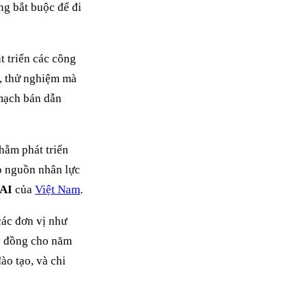
ng bắt buộc để đi
t triển các công
ế, thử nghiệm mà
mạch bán dẫn
hằm phát triển
o nguồn nhân lực
 AI
của
Việt Nam
.
các đơn vị như
tỷ đồng cho năm
ào tạo, và chi