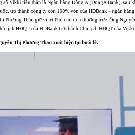
 số Vikki tiền thân là Ngân hàng Đông Á (DongA Bank), sau k
buộc, trở thành công ty con 100% vốn của HDBank – ngân hàng
ị Phương Thảo giữ vị trí Phó chủ tịch thường trực. Ông Nguy
chủ tịch HĐQT của HDBank trở thành Chủ tịch HĐQT của Vikki
uyễn Thị Phương Thảo xuất hiện tại buổi lễ.