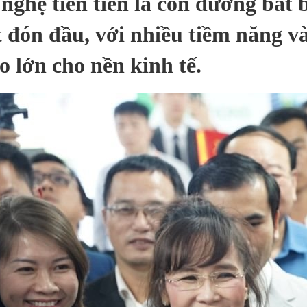
nghệ tiên tiến là con đường bắt 
t đón đầu, với nhiều tiềm năng v
o lớn cho nền kinh tế.