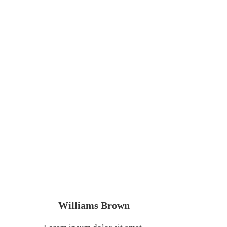
TIẾP 0.25 ĐIỂM
PHẦN TRĂM TẠI
CUỘC HỌP CHÍNH
SÁCH THÁNG 11
Williams Brown