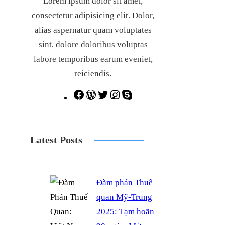
Lorem ipsum dolor sit amet,
consectetur adipisicing elit. Dolor,
alias aspernatur quam voluptates
sint, dolore doloribus voluptas
labore temporibus earum eveniet,
reiciendis.
F
W
T
I
S
a
o
w
n
k
c
r
i
s
y
Latest Posts
e
d
t
t
p
b
P
t
a
e
o
r
e
g
Đàm phán Thuế
o
e
r
r
quan Mỹ-Trung
k
s
a
2025: Tạm hoãn
s
m