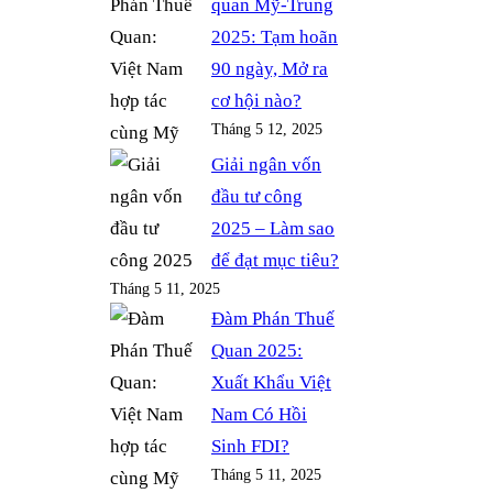
quan Mỹ-Trung
k
s
a
2025: Tạm hoãn
s
m
90 ngày, Mở ra
cơ hội nào?
Tháng 5 12, 2025
Giải ngân vốn
đầu tư công
2025 – Làm sao
để đạt mục tiêu?
Tháng 5 11, 2025
Đàm Phán Thuế
Quan 2025:
Xuất Khẩu Việt
Nam Có Hồi
Sinh FDI?
Tháng 5 11, 2025