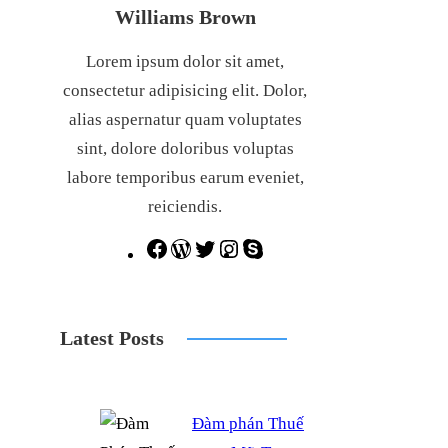
Williams Brown
Lorem ipsum dolor sit amet,
consectetur adipisicing elit. Dolor,
alias aspernatur quam voluptates
sint, dolore doloribus voluptas
labore temporibus earum eveniet,
reiciendis.
F
W
T
I
S
a
o
w
n
k
c
r
i
s
y
Latest Posts
e
d
t
t
p
b
P
t
a
e
o
r
e
g
Đàm phán Thuế
o
e
r
r