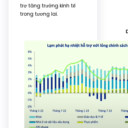
trợ tăng trưởng kinh tế
trong tương lai.
D