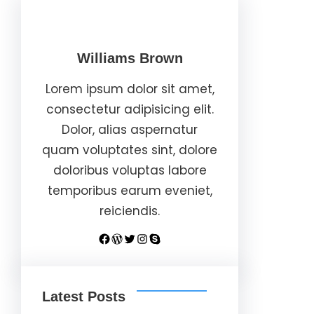
Williams Brown
Lorem ipsum dolor sit amet,
consectetur adipisicing elit.
Dolor, alias aspernatur
quam voluptates sint, dolore
doloribus voluptas labore
temporibus earum eveniet,
reiciendis.
Facebook
WordPress
Twitter
Instagram
Skype
Latest Posts