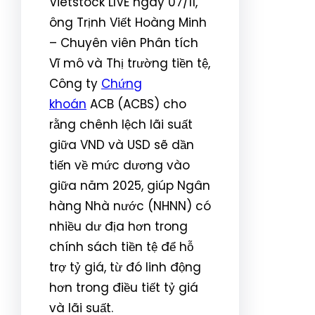
Vietstock LIVE ngày 07/11,
ông Trịnh Viết Hoàng Minh
– Chuyên viên Phân tích
Vĩ mô và Thị trường tiền tệ,
Công ty
Chứng
khoán
ACB (ACBS) cho
rằng chênh lệch lãi suất
giữa VND và USD sẽ dần
tiến về mức dương vào
giữa năm 2025, giúp Ngân
hàng Nhà nước (NHNN) có
nhiều dư địa hơn trong
chính sách tiền tệ để hỗ
trợ tỷ giá, từ đó linh động
hơn trong điều tiết tỷ giá
và lãi suất.