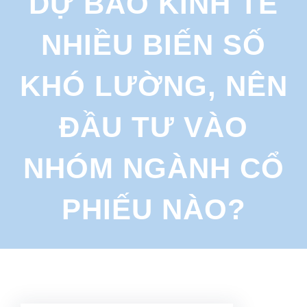
DỰ BÁO KINH TẾ
r
c
NHIỀU BIẾN SỐ
h
KHÓ LƯỜNG, NÊN
ĐẦU TƯ VÀO
NHÓM NGÀNH CỔ
PHIẾU NÀO?