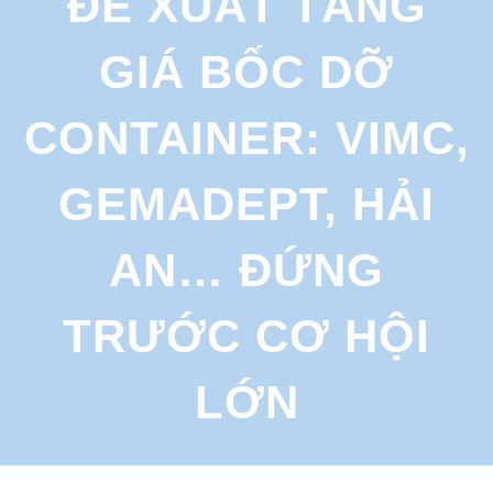
ĐỀ XUẤT TĂNG
r
c
GIÁ BỐC DỠ
h
CONTAINER: VIMC,
GEMADEPT, HẢI
AN… ĐỨNG
TRƯỚC CƠ HỘI
LỚN