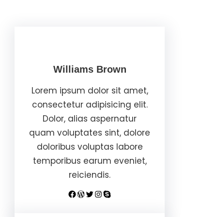
Williams Brown
Lorem ipsum dolor sit amet,
consectetur adipisicing elit.
Dolor, alias aspernatur
quam voluptates sint, dolore
doloribus voluptas labore
temporibus earum eveniet,
reiciendis.
Facebook
WordPress
Twitter
Instagram
Skype