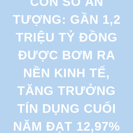
CON SỐ ẤN
r
c
TƯỢNG: GẦN 1,2
h
TRIỆU TỶ ĐỒNG
ĐƯỢC BƠM RA
NỀN KINH TẾ,
TĂNG TRƯỞNG
TÍN DỤNG CUỐI
NĂM ĐẠT 12,97%