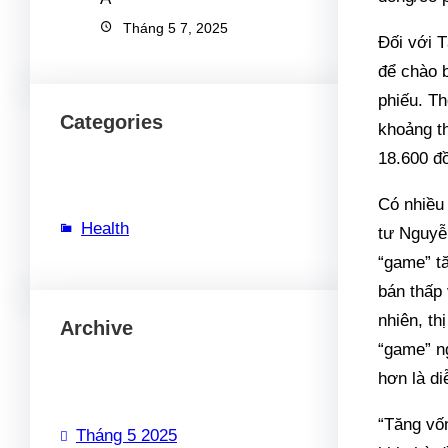
Tháng 5 7, 2025
Đối với 
để chào b
phiếu. Th
Categories
khoảng t
18.600 đ
Có nhiều 
Health
tư Nguyễ
“game” tă
bán thấp 
nhiên, th
Archive
“game” n
hơn là di
“Tăng vố
Tháng 5 2025