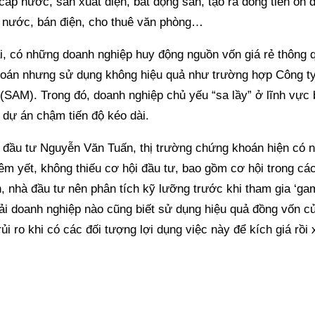
ấp nước, sản xuất điện, bất động sản, tạo ra dòng tiền ổn đ
 nước, bán điện, cho thuê văn phòng…
i, có những doanh nghiệp huy động nguồn vốn giá rẻ thông q
oán nhưng sử dụng không hiệu quả như trường hợp Công t
(SAM). Trong đó, doanh nghiệp chủ yếu “sa lầy” ở lĩnh vực 
 dự án chậm tiến độ kéo dài.
 đầu tư Nguyễn Văn Tuấn, thị trường chứng khoán hiện có 
êm yết, không thiếu cơ hội đầu tư, bao gồm cơ hội trong các
, nhà đầu tư nên phân tích kỹ lưỡng trước khi tham gia ‘gam
ải doanh nghiệp nào cũng biết sử dụng hiệu quả đồng vốn củ
ủi ro khi có các đối tượng lợi dụng việc này để kích giá rồi 