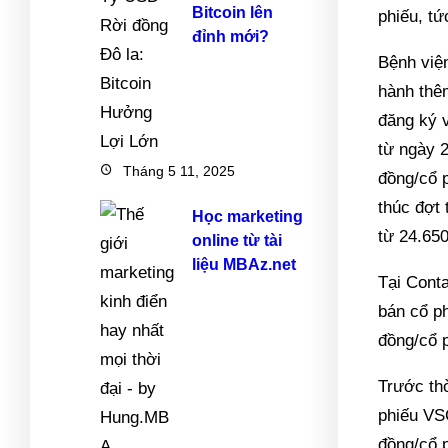
Bitcoin lên
phiếu, tứ
đỉnh mới?
Bệnh việ
hành thêm
đăng ký 
từ ngày 
Tháng 5 11, 2025
đồng/cổ 
thúc đợt
Học marketing
từ 24.65
online từ tài
liệu MBAz.net
Tại Cont
bán cổ ph
đồng/cổ p
Trước th
phiếu VS
đồng/cổ 