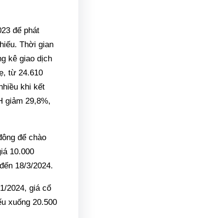
023 để phát
hiếu. Thời gian
g kê giao dịch
ẹ, từ 24.610
hiều khi kết
NH giảm 29,8%,
 đông để chào
giá 10.000
 đến 18/3/2024.
1/2024, giá cổ
ếu xuống 20.500