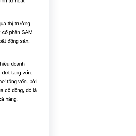
ịnh từ hoạt
ua thị trường
y cổ phần SAM
bất động sản,
nhiều doanh
 đợt tăng vốn.
e’ tăng vốn, bởi
a cổ đông, đó là
xả hàng.