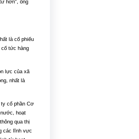
tư hơn”, ông
hất là cổ phiếu
g cổ tức hàng
ồn lực của xã
ng, nhất là
 ty cổ phần Cơ
 nước, hoạt
thông qua thị
 các lĩnh vực