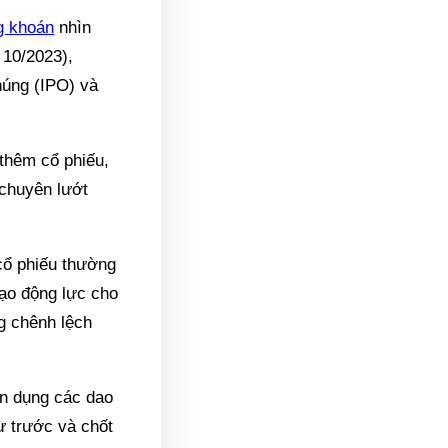
g khoán
nhìn
 10/2023),
húng (IPO) và
thêm cổ phiếu,
 chuyên lướt
 cổ phiếu thường
tạo động lực cho
g chênh lệch
ận dụng các dao
ừ trước và chốt