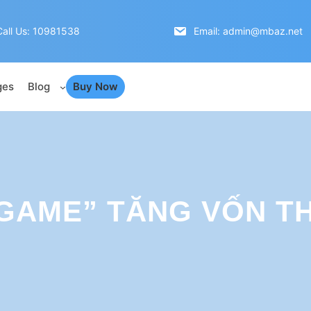
Call Us: 10981538
Email: admin@mbaz.net
ges
Blog
Buy Now
“GAME” TĂNG VỐN T