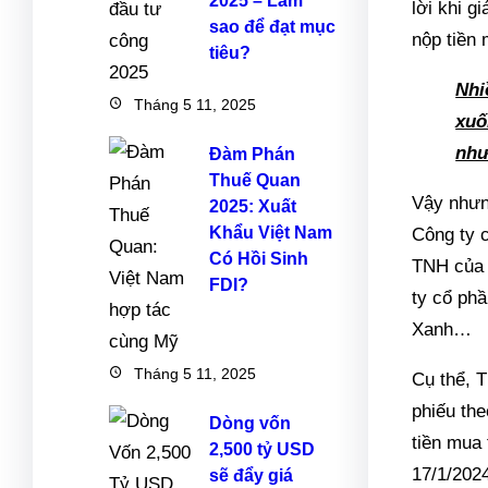
2025 – Làm
lời khi g
sao để đạt mục
nộp tiền
tiêu?
Nhi
Tháng 5 11, 2025
xuố
như
Đàm Phán
Thuế Quan
Vậy nhưng
2025: Xuất
Khẩu Việt Nam
Công ty 
Có Hồi Sinh
TNH của 
FDI?
ty cổ ph
Xanh…
Tháng 5 11, 2025
Cụ thể, 
phiếu the
Dòng vốn
tiền mua
2,500 tỷ USD
17/1/202
sẽ đẩy giá