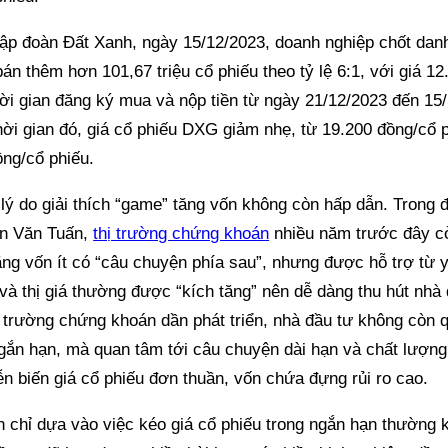
Tập đoàn Đất Xanh, ngày 15/12/2023, doanh nghiệp chốt dan
án thêm hơn 101,67 triệu cổ phiếu theo tỷ lệ 6:1, với giá 1
ời gian đăng ký mua và nộp tiền từ ngày 21/12/2023 đến 15
hời gian đó, giá cổ phiếu DXG giảm nhẹ, từ 19.200 đồng/cổ 
ồng/cổ phiếu.
lý do giải thích “game” tăng vốn không còn hấp dẫn. Trong 
n Văn Tuấn,
thị trường chứng khoán
nhiều năm trước đây cò
ng vốn ít có “câu chuyện phía sau”, nhưng được hỗ trợ từ y
và thị giá thường được “kích tăng” nên dễ dàng thu hút nhà 
ị trường chứng khoán dần phát triển, nhà đầu tư không còn 
gắn hạn, mà quan tâm tới câu chuyện dài hạn và chất lượng
ễn biến giá cổ phiếu đơn thuần, vốn chứa đựng rủi ro cao.
n chỉ dựa vào việc kéo giá cổ phiếu trong ngắn hạn thường