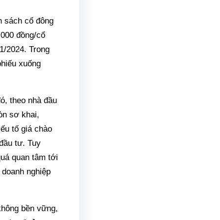
h sách cổ đông
2.000 đồng/cổ
/1/2024. Trong
phiếu xuống
đó, theo nhà đầu
n sơ khai,
ếu tố giá chào
đầu tư. Tuy
quá quan tâm tới
 doanh nghiệp
 không bền vững,