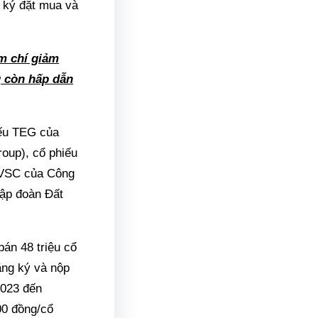
g ký đặt mua và
ậm chí giảm
g còn hấp dẫn
iếu TEG của
oup), cổ phiếu
 VSC của Công
Tập đoàn Đất
án 48 triệu cổ
đăng ký và nộp
2023 đến
00 đồng/cổ