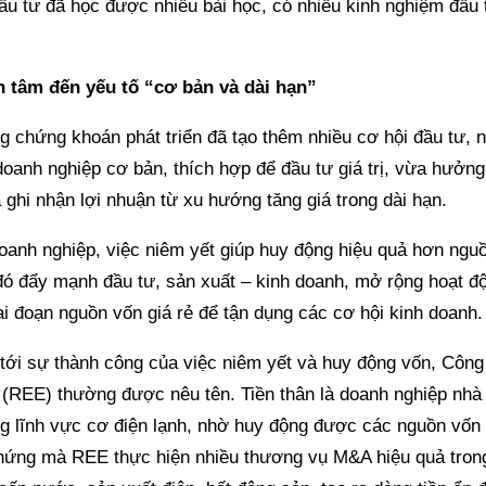
ầu tư đã học được nhiều bài học, có nhiều kinh nghiệm đầu 
 tâm đến yếu tố “cơ bản và dài hạn”
g chứng khoán phát triển đã tạo thêm nhiều cơ hội đầu tư, n
oanh nghiệp cơ bản, thích hợp để đầu tư giá trị, vừa hưởn
ghi nhận lợi nhuận từ xu hướng tăng giá trong dài hạn.
oanh nghiệp, việc niêm yết giúp huy động hiệu quả hơn ngu
đó đẩy mạnh đầu tư, sản xuất – kinh doanh, mở rộng hoạt độ
i đoạn nguồn vốn giá rẻ để tận dụng các cơ hội kinh doanh.
 tới sự thành công của việc niêm yết và huy động vốn, Công
h (REE) thường được nêu tên. Tiền thân là doanh nghiệp nhà
ng lĩnh vực cơ điện lạnh, nhờ huy động được các nguồn vốn 
hứng mà REE thực hiện nhiều thương vụ M&A hiệu quả trong