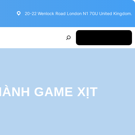
20-22 Wenlock Road London N1 7GU United Kingdom.
S
Make Appointment
e
a
r
c
h
HÀNH GAME XỊT