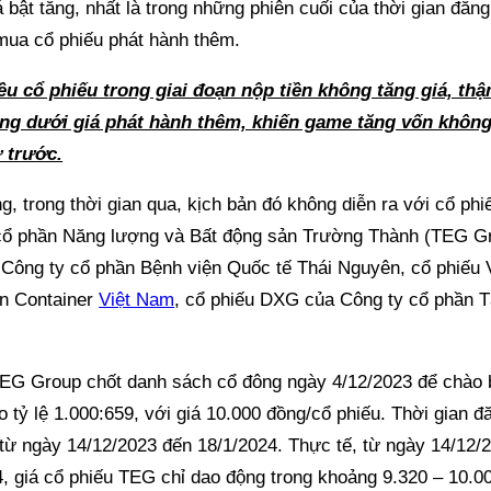
iá bật tăng, nhất là trong những phiên cuối của thời gian đăn
 mua cổ phiếu phát hành thêm.
ều cổ phiếu trong giai đoạn nộp tiền không tăng giá, th
ng dưới giá phát hành thêm, khiến game tăng vốn khôn
 trước.
, trong thời gian qua, kịch bản đó không diễn ra với cổ ph
cổ phần Năng lượng và Bất động sản Trường Thành (TEG Gr
Công ty cổ phần Bệnh viện Quốc tế Thái Nguyên, cổ phiếu
ần Container
Việt Nam
, cổ phiếu DXG của Công ty cổ phần 
TEG Group chốt danh sách cổ đông ngày 4/12/2023 để chào b
o tỷ lệ 1.000:659, với giá 10.000 đồng/cổ phiếu. Thời gian 
 từ ngày 14/12/2023 đến 18/1/2024. Thực tế, từ ngày 14/12/
4, giá cổ phiếu TEG chỉ dao động trong khoảng 9.320 – 10.0