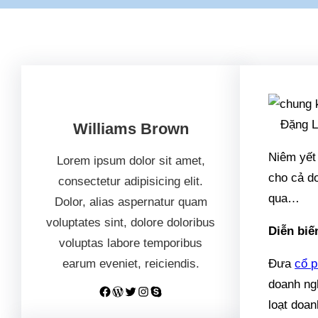
Đặng L
Williams Brown
Niêm yết
Lorem ipsum dolor sit amet,
cho cả d
consectetur adipisicing elit.
qua…
Dolor, alias aspernatur quam
voluptates sint, dolore doloribus
Diễn biế
voluptas labore temporibus
earum eveniet, reiciendis.
Đưa
cổ p
doanh ngh
Facebook
WordPress
Twitter
Instagram
Skype
loạt doa