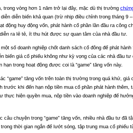
, trong vòng hơn 1 năm trở lại đây, mặc dù thị trường
chứn
diễn diễn biến khả quan (trừ nhịp điều chỉnh trong tháng 9 –
ạt động huy động vốn, phát hành cổ phần lần đầu ra công c
diễn ra lẻ tẻ, ít thu hút được sự quan tâm của nhà đầu tư.
 một số doanh nghiệp chốt danh sách cổ đông để phát hành 
ễn biến giá cổ phiếu không như kỳ vọng của các nhà đầu tư
n hạn trong hoạt động được coi là “game” tăng vốn này.
các “game” tăng vốn trên toàn thị trường trong quá khứ, giá
h trước khi đến hạn nộp tiền mua cổ phần phát hành thêm, 
tư thực hiện quyền mua, nộp tiền vào doanh nghiệp để hưởn
c câu chuyện trong “game” tăng vốn, nhiều nhà đầu tư đã t
trong thời gian ngắn để lướt sóng, tập trung mua cổ phiếu t