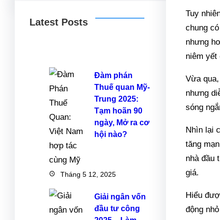
Tuy nhiên
Latest Posts
chung có 
nhưng ho
niêm yết 
Đàm phán
Vừa qua,
Thuế quan Mỹ-
nhưng di
Trung 2025:
sóng ngắ
Tạm hoãn 90
ngày, Mở ra cơ
Nhìn lại 
hội nào?
tăng mạn
nhà đầu 
giá.
Tháng 5 12, 2025
Hiểu đượ
Giải ngân vốn
đầu tư công
động nhỏ 