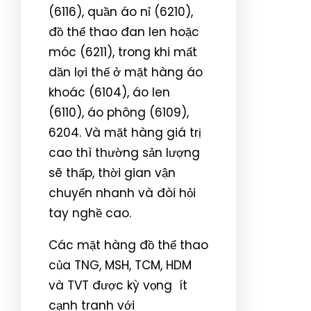
(6116), quần áo nỉ (6210),
đồ thể thao đan len hoặc
móc (6211), trong khi mất
dần lợi thế ở mặt hàng áo
khoác (6104), áo len
(6110), áo phông (6109),
6204. Và mặt hàng giá trị
cao thì thường sản lượng
sẽ thấp, thời gian vận
chuyển nhanh và đòi hỏi
tay nghề cao.
Các mặt hàng đồ thể thao
của TNG, MSH, TCM, HDM
và TVT được kỳ vọng ít
cạnh tranh với