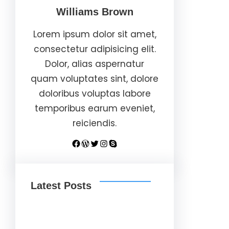
Williams Brown
Lorem ipsum dolor sit amet,
consectetur adipisicing elit.
Dolor, alias aspernatur
quam voluptates sint, dolore
doloribus voluptas labore
temporibus earum eveniet,
reiciendis.
Facebook
WordPress
Twitter
Instagram
Skype
Latest Posts