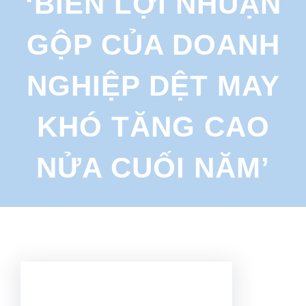
‘BIÊN LỢI NHUẬN
r
c
GỘP CỦA DOANH
h
NGHIỆP DỆT MAY
KHÓ TĂNG CAO
NỬA CUỐI NĂM’