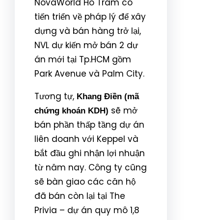
NovaWorld Ho Tram có
tiến triển về pháp lý để xây
dựng và bán hàng trở lại,
NVL dự kiến mở bán 2 dự
án mới tại Tp.HCM gồm
Park Avenue và Palm City.
Tương tự,
Khang Điền (mã
sẽ mở
chứng khoán KDH)
bán phần thấp tầng dự án
liên doanh với Keppel và
bắt đầu ghi nhận lợi nhuận
từ năm nay. Công ty cũng
sẽ bàn giao các căn hộ
đã bán còn lại tại The
Privia – dự án quy mô 1,8