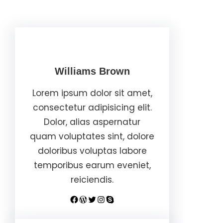
Williams Brown
Lorem ipsum dolor sit amet,
consectetur adipisicing elit.
Dolor, alias aspernatur
quam voluptates sint, dolore
doloribus voluptas labore
temporibus earum eveniet,
reiciendis.
Facebook
WordPress
Twitter
Instagram
Skype