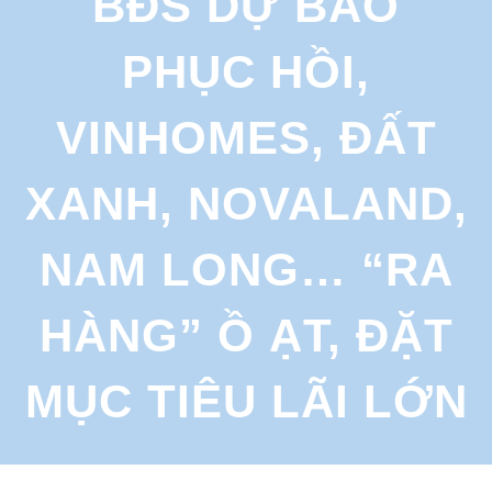
BĐS DỰ BÁO
r
c
PHỤC HỒI,
h
VINHOMES, ĐẤT
XANH, NOVALAND,
NAM LONG… “RA
HÀNG” Ồ ẠT, ĐẶT
MỤC TIÊU LÃI LỚN