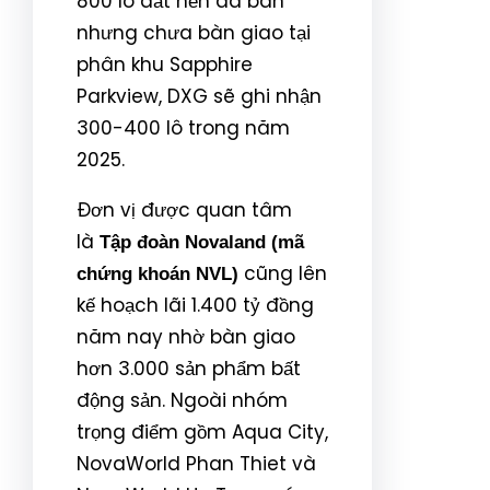
800 lô đất nền đã bán
nhưng chưa bàn giao tại
phân khu Sapphire
Parkview, DXG sẽ ghi nhận
300-400 lô trong năm
2025.
Đơn vị được quan tâm
là
Tập đoàn Novaland (mã
cũng lên
chứng khoán NVL)
kế hoạch lãi 1.400 tỷ đồng
năm nay nhờ bàn giao
hơn 3.000 sản phẩm bất
động sản. Ngoài nhóm
trọng điểm gồm Aqua City,
NovaWorld Phan Thiet và