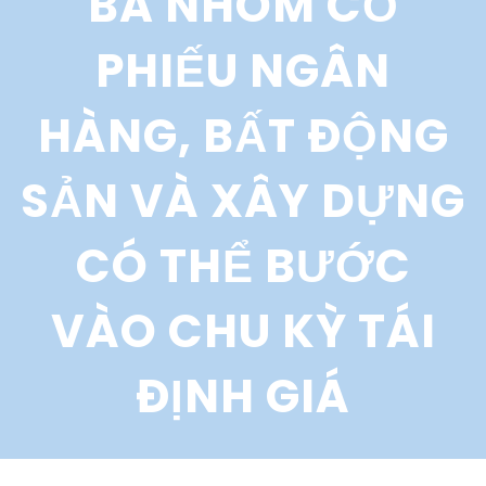
BA NHÓM CỔ
r
c
PHIẾU NGÂN
h
HÀNG, BẤT ĐỘNG
SẢN VÀ XÂY DỰNG
CÓ THỂ BƯỚC
VÀO CHU KỲ TÁI
ĐỊNH GIÁ