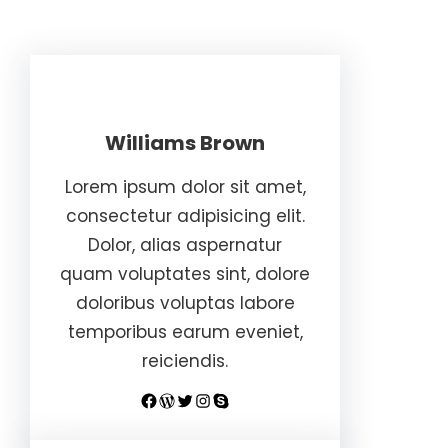
Williams Brown
Lorem ipsum dolor sit amet,
consectetur adipisicing elit.
Dolor, alias aspernatur
quam voluptates sint, dolore
doloribus voluptas labore
temporibus earum eveniet,
reiciendis.
Facebook
WordPress
Twitter
Instagram
Skype