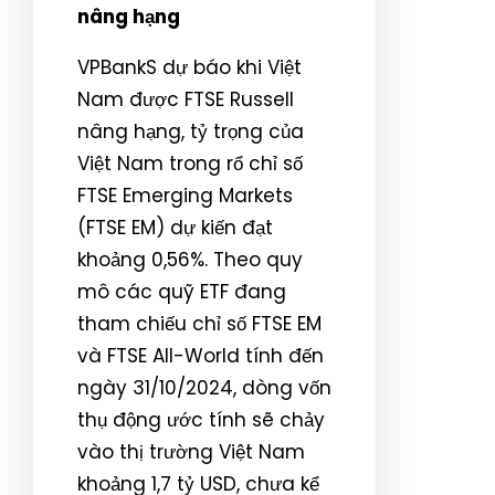
nâng hạng
VPBankS dự báo khi Việt
Nam được FTSE Russell
nâng hạng, tỷ trọng của
Việt Nam trong rổ chỉ số
FTSE Emerging Markets
(FTSE EM) dự kiến đạt
khoảng 0,56%. Theo quy
mô các quỹ ETF đang
tham chiếu chỉ số FTSE EM
và FTSE All-World tính đến
ngày 31/10/2024, dòng vốn
thụ động ước tính sẽ chảy
vào thị trường Việt Nam
khoảng 1,7 tỷ USD, chưa kể