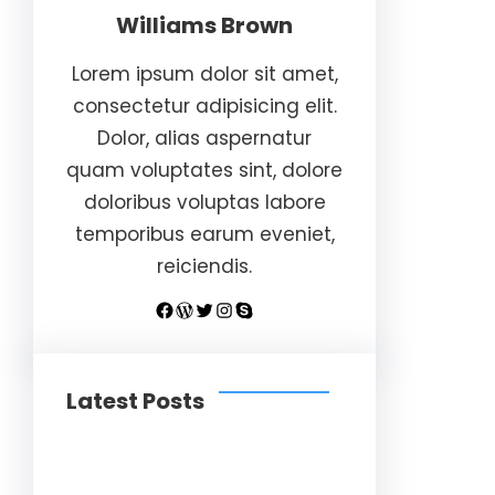
Williams Brown
Lorem ipsum dolor sit amet,
consectetur adipisicing elit.
Dolor, alias aspernatur
quam voluptates sint, dolore
doloribus voluptas labore
temporibus earum eveniet,
reiciendis.
Facebook
WordPress
Twitter
Instagram
Skype
Latest Posts