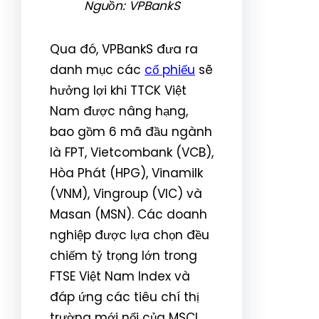
Nguồn: VPBankS
Qua đó, VPBankS đưa ra
danh mục các
cổ phiếu
sẽ
hưởng lợi khi TTCK Việt
Nam được nâng hạng,
bao gồm 6 mã đầu ngành
là FPT, Vietcombank (VCB),
Hòa Phát (HPG), Vinamilk
(VNM), Vingroup (VIC) và
Masan (MSN). Các doanh
nghiệp được lựa chọn đều
chiếm tỷ trọng lớn trong
FTSE Việt Nam Index và
đáp ứng các tiêu chí thị
trường mới nổi của MSCI.