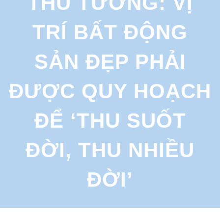
THỦ TƯỚNG: VỊ
r
c
TRÍ BẤT ĐỘNG
h
SẢN ĐẸP PHẢI
ĐƯỢC QUY HOẠCH
ĐỂ ‘THU SUỐT
ĐỜI, THU NHIỀU
ĐỜI’