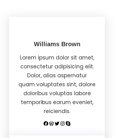
Williams Brown
Lorem ipsum dolor sit amet,
consectetur adipisicing elit.
Dolor, alias aspernatur
quam voluptates sint, dolore
doloribus voluptas labore
temporibus earum eveniet,
reiciendis.
Facebook
WordPress
Twitter
Instagram
Skype