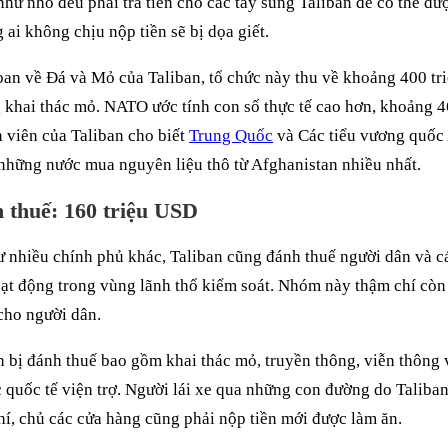
như nhỏ đều phải trả tiền cho các tay súng Taliban để có thể đ
 ai không chịu nộp tiền sẽ bị dọa giết.
an về Đá và Mỏ của Taliban, tổ chức này thu về khoảng 400 t
 khai thác mỏ. NATO ước tính con số thực tế cao hơn, khoảng 4
 viên của Taliban cho biết
Trung Quốc
và Các tiểu vương quốc
những nước mua nguyên liệu thô từ Afghanistan nhiều nhất.
 thuế: 160 triệu USD
 nhiều chính phủ khác, Taliban cũng đánh thuế người dân và 
ạt động trong vùng lãnh thổ kiểm soát. Nhóm này thậm chí còn 
 cho người dân.
 bị đánh thuế bao gồm khai thác mỏ, truyền thông, viễn thông 
c quốc tế viện trợ. Người lái xe qua những con đường do Taliban
phí, chủ các cửa hàng cũng phải nộp tiền mới được làm ăn.