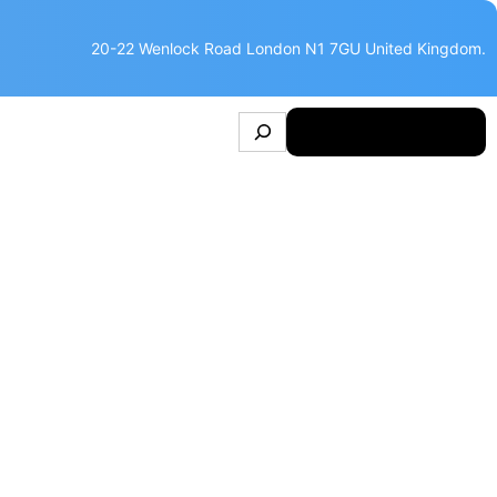
20-22 Wenlock Road London N1 7GU United Kingdom.
S
Make Appointment
e
a
ĐỂ NUÔI 85.000
r
c
h