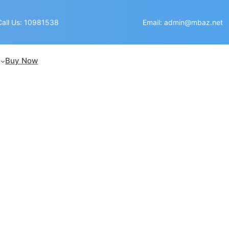
Call Us: 10981538
Email: admin@mbaz.net
Buy Now
AN LẤY TIỀN Ở ĐÂU 
TAY SÚNG?