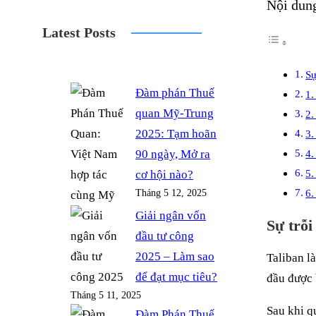
Nội dun
c
r
i
s
y
Latest Posts
e
d
t
t
p
b
P
t
a
e
o
r
e
g
Sự
Đàm phán Thuế
o
e
r
r
1.
quan Mỹ-Trung
k
s
a
2.
2025: Tạm hoãn
3.
s
m
90 ngày, Mở ra
4.
5.
cơ hội nào?
6.
Tháng 5 12, 2025
Giải ngân vốn
Sự trỗi
đầu tư công
2025 – Làm sao
Taliban l
để đạt mục tiêu?
đầu được 
Tháng 5 11, 2025
Sau khi q
Đàm Phán Thuế