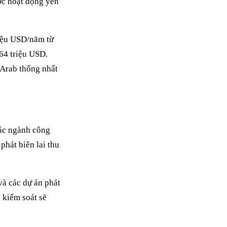
ược hoạt động yên
riệu USD/năm từ
64 triệu USD.
 Arab thống nhất
các ngành công
phát biên lai thu
và các dự án phát
 kiểm soát sẽ