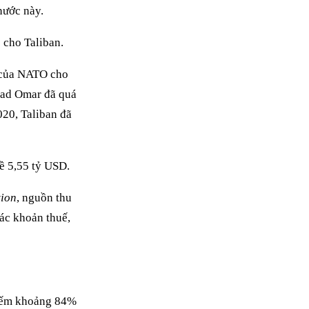
nước này.
 cho Taliban.
 của NATO cho
mad Omar đã quá
020, Taliban đã
ề 5,55 tỷ USD.
tion
, nguồn thu
các khoản thuế,
hiếm khoảng 84%