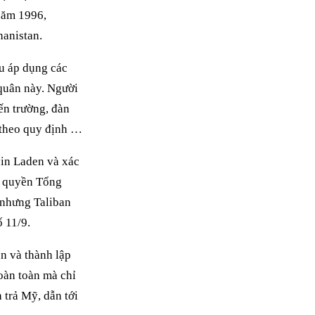
 năm 1996,
hanistan.
u áp dụng các
 quân này. Người
n trường, đàn
 theo quy định …
bin Laden và xác
nh quyền Tổng
 nhưng Taliban
 11/9.
an và thành lập
oàn toàn mà chỉ
 trả Mỹ, dẫn tới