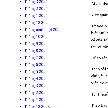
Tháng 3 2025
Afghanist
Tháng 2 2025
Việc quản
Tháng 1 2025
Tháng 12 2024
Tờ
Radio 
Tháng mười một 2024
biết Mull
Tháng 10 2024
cố của Ta
Tháng 9 2024
thu về tổ
Tháng 8 2024
Tháng 7 2024
Để so sán
Tháng 6 2024
Theo bài 
Tháng 5 2024
chủ yếu c
Tháng 4 2024
viện trợ 
Tháng 3 2024
Tháng 2 2024
1. Thuố
Tháng 1 2024
Theo Báo
Tháng 12 2023