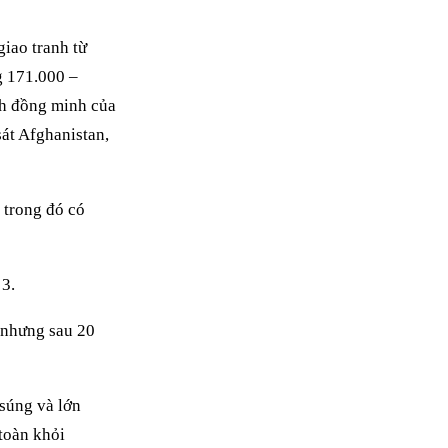
iao tranh từ
g 171.000 –
nh đồng minh của
át Afghanistan,
 trong đó có
 nhưng sau 20
 súng và lớn
toàn khỏi