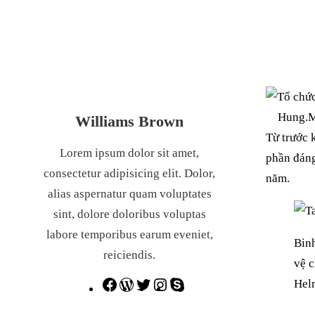
Hung.
Williams Brown
Từ trước 
Lorem ipsum dolor sit amet,
phần đáng
consectetur adipisicing elit. Dolor,
năm.
alias aspernatur quam voluptates
sint, dolore doloribus voluptas
labore temporibus earum eveniet,
Bin
reiciendis.
vệ c
Hel
F
W
T
I
S
a
o
w
n
k