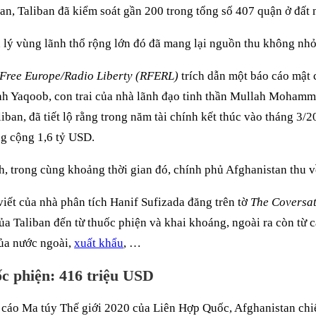
an, Taliban đã kiểm soát gần 200 trong tổng số 407 quận ở đất 
 lý vùng lãnh thổ rộng lớn đó đã mang lại nguồn thu không nhỏ
Free Europe/Radio Liberty (RFERL)
trích dẫn một báo cáo mật
ah Yaqoob, con trai của nhà lãnh đạo tinh thần Mullah Moham
liban, đã tiết lộ rằng trong năm tài chính kết thúc vào tháng 3/2
ng cộng 1,6 tỷ USD.
h, trong cùng khoảng thời gian đó, chính phủ Afghanistan thu v
viết của nhà phân tích Hanif Sufizada đăng trên tờ
The Coversa
ủa Taliban đến từ thuốc phiện và khai khoáng, ngoài ra còn từ 
của nước ngoài,
xuất khẩu
, …
c phiện: 416 triệu USD
 cáo Ma túy Thế giới 2020 của Liên Hợp Quốc, Afghanistan c