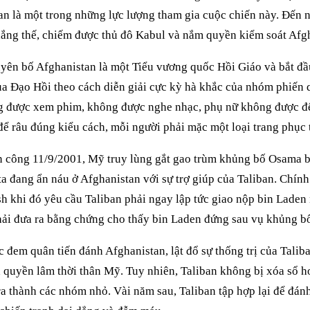
iban là một trong những lực lượng tham gia cuộc chiến này. Đến
hắng thế, chiếm được thủ đô Kabul và nắm quyền kiểm soát Afg
uyên bố Afghanistan là một Tiểu vương quốc Hồi Giáo và bắt đầ
ủa Đạo Hồi theo cách diễn giải cực kỳ hà khắc của nhóm phiến
 được xem phim, không được nghe nhạc, phụ nữ không được đế
để râu đúng kiểu cách, mỗi người phải mặc một loại trang phục
n công 11/9/2001, Mỹ truy lùng gắt gao trùm khủng bố Osama 
ta đang ẩn náu ở Afghanistan với sự trợ giúp của Taliban. Chí
h khi đó yêu cầu Taliban phải ngay lập tức giao nộp bin Laden
ải đưa ra bằng chứng cho thấy bin Laden đứng sau vụ khủng bố
c đem quân tiến đánh Afghanistan, lật đổ sự thống trị của Talib
 quyền lâm thời thân Mỹ. Tuy nhiên, Taliban không bị xóa sổ h
ra thành các nhóm nhỏ. Vài năm sau, Taliban tập hợp lại để đánh