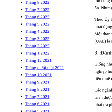
lớn cũng 
Tháng 8 2022
ổn. Những
Tháng 7 2022
Tháng 6 2022
Theo Ủy b
Tháng 5 2022
hoạt động
Tháng 4 2022
Một thành
Tháng 3 2022
(UAE) là 
Tháng 2 2022
3. Đánh
Tháng 1 2022
Tháng 12 2021
Giống như
Tháng mười một 2021
nghiệp ho
Tháng 10 2021
tiền thuế
Tháng 9 2021
Tháng 8 2021
Các ngành
Tháng 7 2021
triển đượ
Tháng 6 2021
phải trả 
Tháng 5 2021