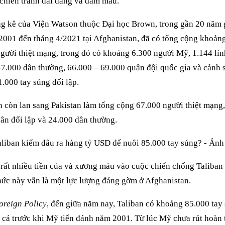
chiến tranh dai dẳng và đẫm máu.
g kê của Viện Watson thuộc Đại học Brown, trong gần 20 năm g
2001 đến tháng 4/2021 tại Afghanistan, đã có tổng cộng khoản
gười thiệt mạng, trong đó có khoảng 6.300 người Mỹ, 1.144 lí
7.000 dân thường, 66.000 – 69.000 quân đội quốc gia và cảnh s
.000 tay súng đối lập.
h còn lan sang Pakistan làm tổng cộng 67.000 người thiệt mạng,
ân đối lập và 24.000 dân thường.
rất nhiều tiền của và xương máu vào cuộc chiến chống Taliban
hức này vẫn là một lực lượng đáng gờm ở Afghanistan.
oreign Policy
, đến giữa năm nay, Taliban có khoảng 85.000 tay
cả trước khi Mỹ tiến đánh năm 2001. Từ lúc Mỹ chưa rút hoàn 