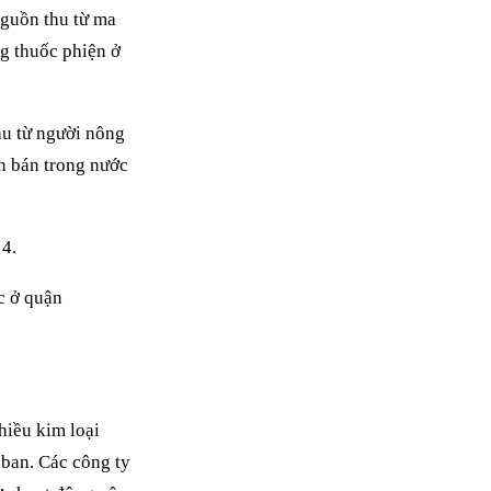
nguồn thu từ ma
ng thuốc phiện ở
ầu từ người nông
n bán trong nước
c ở quận
hiều kim loại
iban. Các công ty