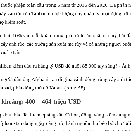
 thuốc phiện toàn cầu trong 5 năm từ 2016 đến 2020. Đa phần 
hảy vào túi của Taliban do lực lượng này quản lý hoạt động trồ
ọ kiểm soát.
p thuế 10% vào mỗi khâu trong quá trình sản xuất ma túy, bắt đ
 cây anh túc, các xưởng sản xuất ma túy và cả những người buô
xuất khẩu.
người đàn ông Afghanistan đi giữa cánh đồng trồng cây anh tú
labad, phía đông thủ đô Kabul. (Ảnh:
AP
).
 khoáng: 400 – 464 triệu USD
 khai thác đất hiếm, quặng sắt, đá hoa, đồng, vàng, kẽm cùng n
Afghanistan đang ngày càng trở thành nguồn thu béo bở cho Tal