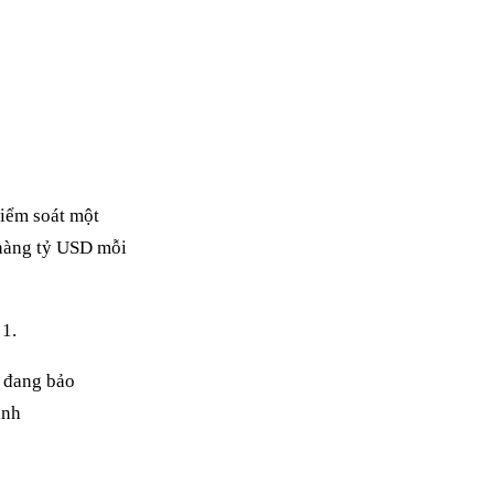
kiểm soát một
 hàng tỷ USD mỗi
ỹ đang bảo
ỉnh