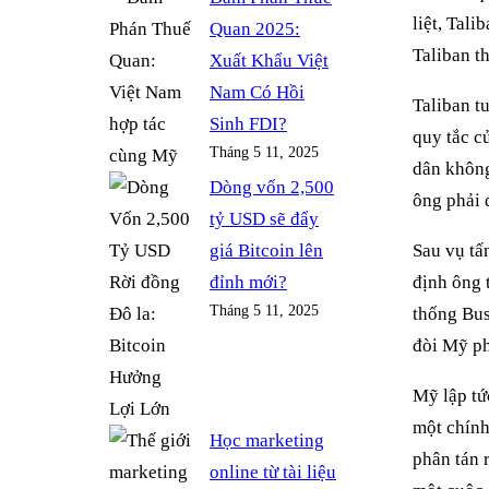
liệt, Tal
Quan 2025:
Taliban t
Xuất Khẩu Việt
Nam Có Hồi
Taliban t
Sinh FDI?
quy tắc c
Tháng 5 11, 2025
dân không
Dòng vốn 2,500
ông phải 
tỷ USD sẽ đẩy
giá Bitcoin lên
Sau vụ tấ
đỉnh mới?
định ông 
Tháng 5 11, 2025
thống Bus
đòi Mỹ ph
Mỹ lập tứ
một chính
Học marketing
phân tán 
online từ tài liệu