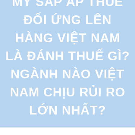
MỸ SẮP ÁP THUẾ
r
c
ĐỐI ỨNG LÊN
h
HÀNG VIỆT NAM
LÀ ĐÁNH THUẾ GÌ?
NGÀNH NÀO VIỆT
NAM CHỊU RỦI RO
LỚN NHẤT?