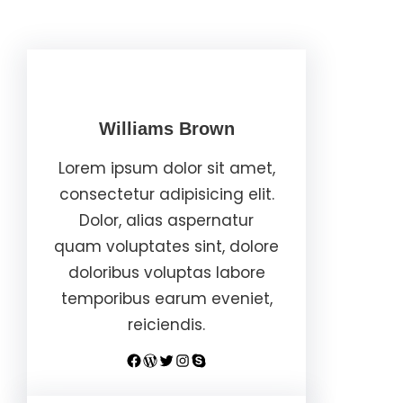
Williams Brown
Lorem ipsum dolor sit amet,
consectetur adipisicing elit.
Dolor, alias aspernatur
quam voluptates sint, dolore
doloribus voluptas labore
temporibus earum eveniet,
reiciendis.
Facebook
WordPress
Twitter
Instagram
Skype